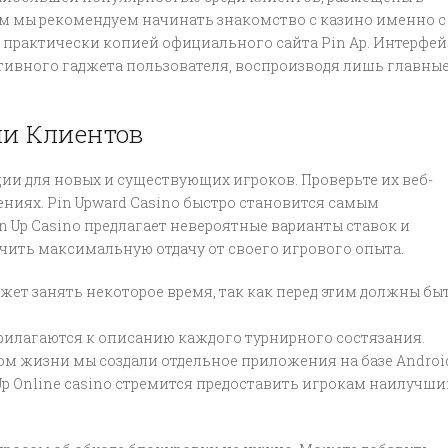
м мы рекомендуем начинать знакомство с казино именно с
я практически копией официального сайта Pin Ap. Интерфей
ативного гаджета пользователя, воспроизводя лишь главны
ми Клиентов
кции для новых и существующих игроков. Проверьте их веб-
ениях. Pin Upward Casino быстро становится самым
 Up Casino предлагает невероятные варианты ставок и
чить максимальную отдачу от своего игрового опыта.
ожет занять некоторое время, так как перед этим должны бы
рилагаются к описанию каждого турнирного состязания.
ом жизни мы создали отдельное приложения на базе Androi
Up Online casino стремится предоставить игрокам наилучши