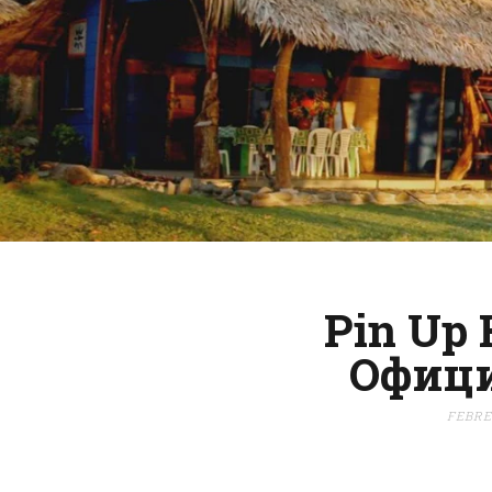
Pin Up
Офици
FEBRE