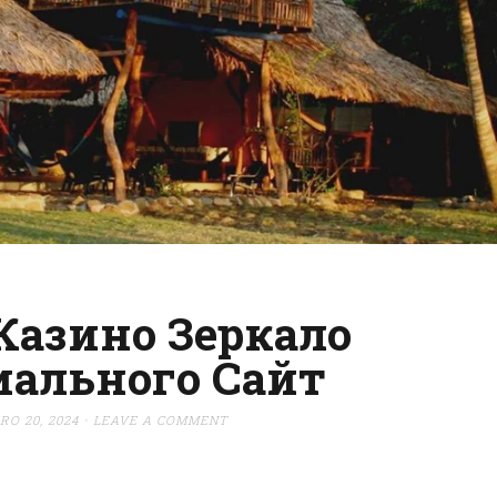
 Казино Зеркало
ального Сайт
RO 20, 2024
LEAVE A COMMENT