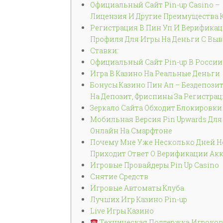
Официальный Сайт Pin-up Casino –
Лицензия И Другие Преимущества 
Регистрация В Пин Уп И Верифика
Профиля Для Игры На Деньги С Вы
Ставки:
Официальный Сайт Pin-up В России
Игра В Казино На Реальные Деньги
Бонусы Казино Пин Ап – Бездепози
На Депозит, Фриспины За Регистра
Зеркало Сайта Обходит Блокировки
Мобильная Версия Pin Upwards Для
Онлайн На Смарфтоне
Почему Мне Уже Несколько Дней Н
Приходит Ответ О Верификации Акк
Игровые Провайдеры Pin Up Casino
Снятие Средств
Игровые Автоматы Клуба
Лучших Игр Казино Pin-up
Live Игры Казино
Техническая Поддержка Игроков