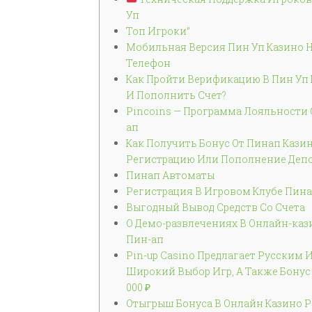
Уп
Топ Игроки”
Мобильная Версия Пин Уп Казино 
Телефон
Как Пройти Верификацию В Пин Уп
И Пополнить Счет?
Pincoins — Программа Лояльности 
ап
Как Получить Бонус От Пинап Казин
Регистрацию Или Пополнение Деп
Пинап Автоматы
Регистрация В Игровом Клубе Пин
Выгодный Вывод Средств Со Счета
О Демо-развлечениях В Онлайн-каз
Пин-ап
Pin-up Casino Предлагает Русским 
Широкий Выбор Игр, А Также Бонус 
000 ₽
Отыгрыш Бонуса В Онлайн Казино Pi