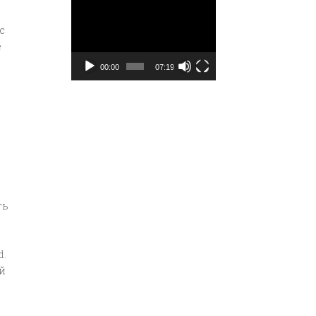
Reproductor
de
с
vídeo
е
00:00
07:19
ть
d.
й