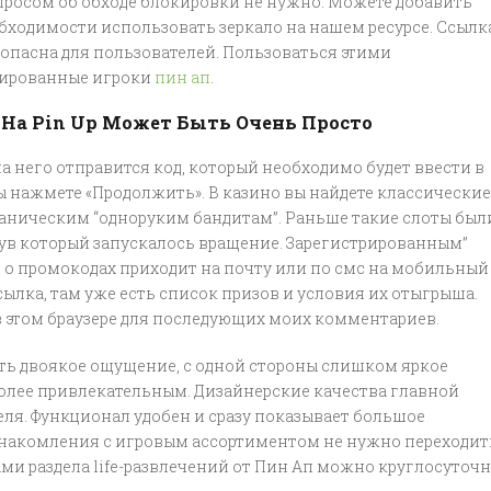
просом об обходе блокировки не нужно. Можете добавить
обходимости использовать зеркало на нашем ресурсе. Ссылк
зопасна для пользователей. Пользоваться этими
рированные игроки
пин ап
.
 На Pin Up Может Быть Очень Просто
а него отправится код, который необходимо будет ввести в
вы нажмете «Продолжить». В казино вы найдете классические
аническим “одноруким бандитам”. Раньше такие слоты был
в который запускалось вращение. Зарегистрированным”
о промокодах приходит на почту или по смс на мобильный
сылка, там уже есть список призов и условия их отыгрыша.
а в этом браузере для последующих моих комментариев.
ть двоякое ощущение, с одной стороны слишком яркое
олее привлекательным. Дизайнерские качества главной
еля. Функционал удобен и сразу показывает большое
накомления с игровым ассортиментом не нужно переходит
ми раздела life-развлечений от Пин Ап можно круглосуточн