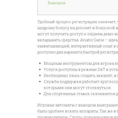
Выводом
Удобный процесс регистрации означает, 
щедрому бонусу на депозит и бонусной 
могут получить доступ к опциям демо-и
вкладывать средства. Aviator Game – иде
захватывающий, интерактивный опыт в а
доступно два варианта быстрой регистра
Мощным инструментом для игрока яв
Услуги доступны в режиме 24/7 и уст
Необходимо лишь создать аккаунт, и 
Служба поддержки работает круглосу
которыми они могут столкнуться.
Для спортивных ставок скачивается др
Игровые автоматы с выводом выигрышей
было удобнее искать аппараты. Так же 
производителю. Слоты, пользующиеся н