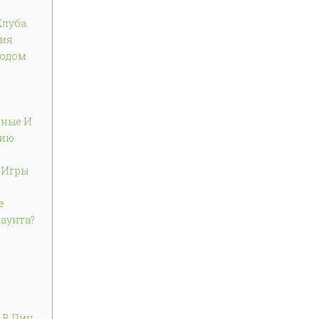
Клуба
ция
водом
тные И
цию
 Игры
е
аунта?
 В Пин