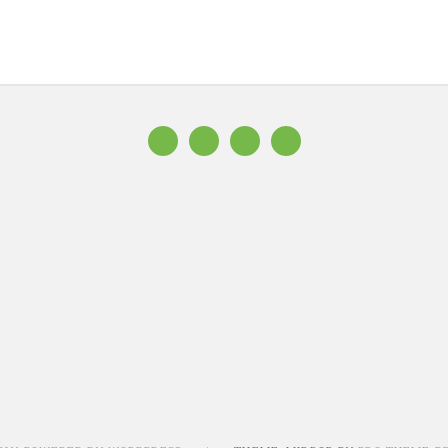
Facebook
TripAdvisor
Booking
AirBNB