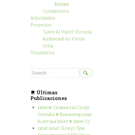
Mulata
Contáctenos
Actividades
Proyectos
“Libre Al Vuelo” Escuela
Ambiental en Viento
Solar
Voluntarios
SEARCH

SEARCH
FOR...
Últimas
Publicaciones
1xbet ᐉ Ставки На Спорт
Онлайн ᐉ Букмекерская
Контора 1хбет ᐉ 1xbet Co
1xbet 1хбет: Бонус При