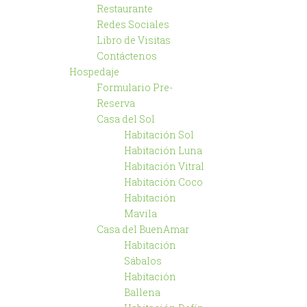
Restaurante
Redes Sociales
Libro de Visitas
Contáctenos
Hospedaje
Formulario Pre-
Reserva
Casa del Sol
Habitación Sol
Habitación Luna
Habitación Vitral
Habitación Coco
Habitación
Mavila
Casa del BuenAmar
Habitación
Sábalos
Habitación
Ballena