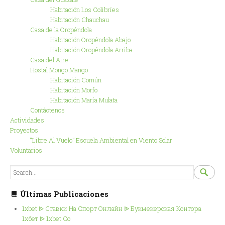
Habitación Los Colibríes
Habitación Chauchau
Casa de la Oropéndola
Habitación Oropéndola Abajo
Habitación Oropéndola Arriba
Casa del Aire
Hostal Mongo Mango
Habitación Común
Habitación Morfo
Habitación María Mulata
Contáctenos
Actividades
Proyectos
“Libre Al Vuelo” Escuela Ambiental en Viento Solar
Voluntarios
SEARCH

S
FOR...
Últimas Publicaciones
1xbet ᐉ Ставки На Спорт Онлайн ᐉ Букмекерская Контора
1хбет ᐉ 1xbet Co