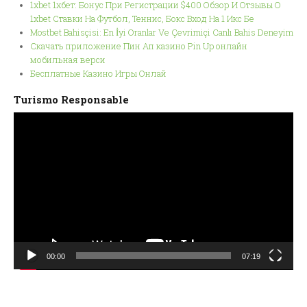
1xbet 1хбет: Бонус При Регистрации $400 Обзор И Отзывы О
1xbet Ставки На Футбол, Теннис, Бокс Вход На 1 Икс Бе
Mostbet Bahisçisi: En İyi Oranlar Ve Çevrimiçi Canlı Bahis Deneyim
Скачать приложение Пин Ап казино Pin Up онлайн
мобильная верси
Бесплатные Казино Игры Онлай
Turismo Responsable
Reproductor
de
vídeo
00:00
07:19