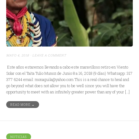
MAYO 4, 2018
LEAVE A COMMENT
Este años estaremos llevando a cabo este maravilloso retiro en Viento
Solar con el Taita Tulio Munoz de Junio 8 a 16, 2018 (9 días) Whatsapp: 317
377 6244 email: monaguila@yahoo.com This is a real chance to heal and
go beyond what does not allow you to be well since you will have the
opportunity to meet with an infinitely greater power than any of your […]
READ MORE →
NOTICIAS