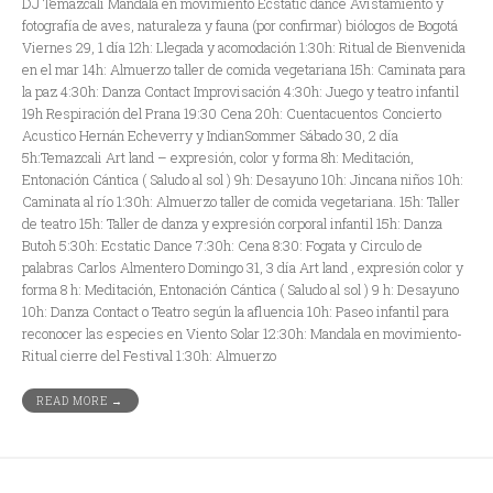
DJ Temazcali Mandala en movimiento Ecstatic dance Avistamiento y
fotografía de aves, naturaleza y fauna (por confirmar) biólogos de Bogotá
Viernes 29, 1 día 12h: Llegada y acomodación 1:30h: Ritual de Bienvenida
en el mar 14h: Almuerzo taller de comida vegetariana 15h: Caminata para
la paz 4:30h: Danza Contact Improvisación 4:30h: Juego y teatro infantil
19h Respiración del Prana 19:30 Cena 20h: Cuentacuentos Concierto
Acustico Hernán Echeverry y IndianSommer Sábado 30, 2 día
5h:Temazcali Art land – expresión, color y forma 8h: Meditación,
Entonación Cántica ( Saludo al sol ) 9h: Desayuno 10h: Jincana niños 10h:
Caminata al río 1:30h: Almuerzo taller de comida vegetariana. 15h: Taller
de teatro 15h: Taller de danza y expresión corporal infantil 15h: Danza
Butoh 5:30h: Ecstatic Dance 7:30h: Cena 8:30: Fogata y Circulo de
palabras Carlos Almentero Domingo 31, 3 día Art land , expresión color y
forma 8 h: Meditación, Entonación Cántica ( Saludo al sol ) 9 h: Desayuno
10h: Danza Contact o Teatro según la afluencia 10h: Paseo infantil para
reconocer las especies en Viento Solar 12:30h: Mandala en movimiento-
Ritual cierre del Festival 1:30h: Almuerzo
READ MORE →