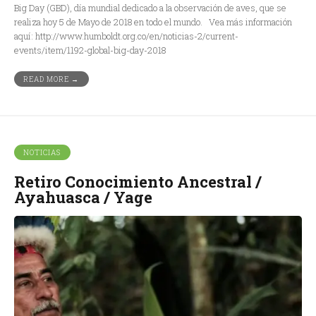
Big Day (GBD), día mundial dedicado a la observación de aves, que se
realiza hoy 5 de Mayo de 2018 en todo el mundo. Vea más información
aquí: http://www.humboldt.org.co/en/noticias-2/current-
events/item/1192-global-big-day-2018
READ MORE →
NOTICIAS
Retiro Conocimiento Ancestral /
Ayahuasca / Yage