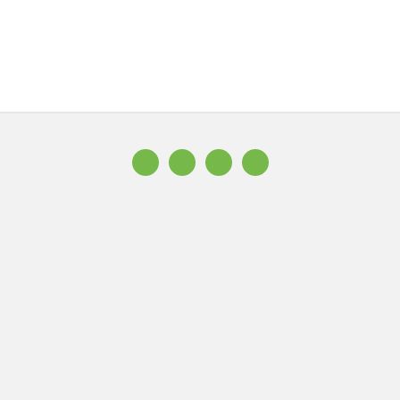
Facebook
TripAdvisor
Booking
AirBNB