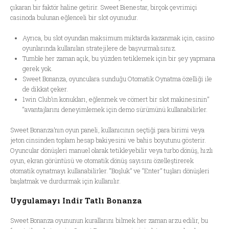
çıkaran bir faktör haline getirir. Sweet Bienestar, birçok çevrimiçi
casinoda bulunan eğlenceli bir slot oyunudur.
Ayrıca, bu slot oyundan maksimum miktarda kazanmak için, casino
oyunlarında kullanılan stratejilere de başvurmalısınız.
Tumble her zaman açık, bu yüzden tetiklemek için bir şey yapmana
gerek yok.
Sweet Bonanza, oyunculara sunduğu Otomatik Oynatma özelliği ile
de dikkat çeker.
1win Club’ın konukları, eğlenmek ve cömert bir slot makinesinin”
“avantajlarını deneyimlemek için demo sürümünü kullanabilirler.
Sweet Bonanza’nın oyun paneli, kullanıcının seçtiği para birimi veya
jeton cinsinden toplam hesap bakiyesini ve bahis boyutunu gösterir.
Oyuncular dönüşleri manuel olarak tetikleyebilir veya turbo dönüş, hızlı
oyun, ekran görüntüsü ve otomatik dönüş sayısını özelleştirerek
otomatik oynatmayı kullanabilirler. “Boşluk” ve “Enter” tuşları dönüşleri
başlatmak ve durdurmak için kullanılır.
Uygulamayı Indir Tatlı Bonanza
Sweet Bonanza oyununun kurallarını bilmek her zaman arzu edilir, bu