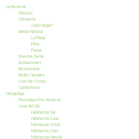
La Reserva
Noticias
Ubicación
Cómo llegar?
Medio Natural
La Playa
Flora
Fauna
Nuestra Gente
Instalaciones
Restaurante
Redes Sociales
Libro de Visitas
Contáctenos
Hospedaje
Formulario Pre-Reserva
Casa del Sol
Habitación Sol
Habitación Luna
Habitación Vitral
Habitación Coco
Habitación Mavila