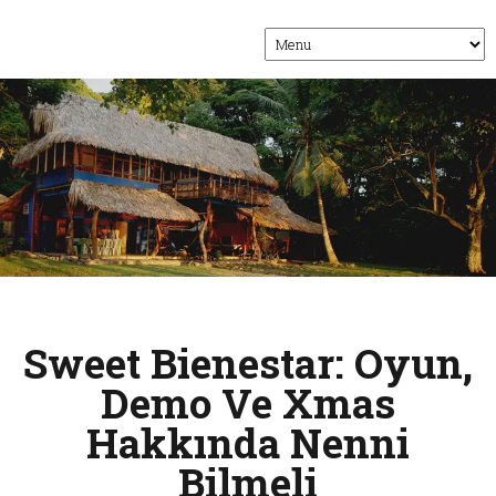
Sweet Bienestar: Oyun,
Demo Ve Xmas
Hakkında Nenni
Bilmeli