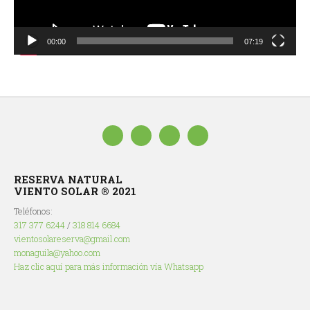
00:00
07:19
Facebook
TripAdvisor
Booking
AirBNB
RESERVA NATURAL
VIENTO SOLAR ® 2021
Teléfonos:
317 377 6244
/
318 814 6684
vientosolareserva@gmail.com
monaguila@yahoo.com
Haz clic aquí para más información vía Whatsapp