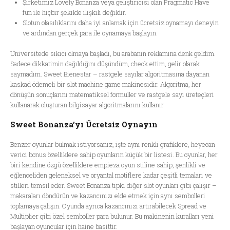
Şirketimiz Lovely Bonanza veya geliştiricisi olan Pragmatic Have
fun ile hiçbir şekilde ilişkili değildir.
Slotun olasılıklarını daha iyi anlamak için ücretsiz oynamayı deneyin
ve ardından gerçek para ile oynamaya başlayın.
Üniversitede sıkıcı olmaya başladı, bu arabanın reklamına denk geldim.
Sadece dikkatimin dağıldığını düşündüm, check ettim, gelir olarak
saymadım. Sweet Bienestar – rastgele sayılar algoritmasına dayanan
kaskad ödemeli bir slot machine game makinesidir. Algoritma, her
dönüşün sonuçlarını matematiksel formüller ve rastgele sayı üreteçleri
kullanarak oluşturan bilgisayar algoritmalarını kullanır.
Sweet Bonanza’yı Ücretsiz Oynayın
Benzer oyunlar bulmak istiyorsanız, işte aynı renkli grafiklere, heyecan
verici bonus özelliklere sahip oyunların küçük bir listesi. Bu oyunlar, her
biri kendine özgü özelliklere empieza oyun stiline sahip, şenlikli ve
eğlenceliden geleneksel ve oryantal motiflere kadar çeşitli temaları ve
stilleri temsil eder. Sweet Bonanza tıpkı diğer slot oyunları gibi çalışır –
makaraları döndürün ve kazancınızı elde etmek için aynı sembolleri
toplamaya çalışın. Oyunda ayrıca kazancınızı artırabilecek Spread ve
Multiplier gibi özel semboller para bulunur. Bu makinenin kuralları yeni
başlayan oyuncular için haine basittir.