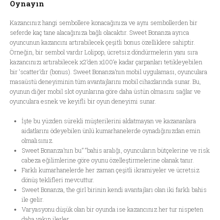
Oynayın
Kazancınız hangi sembollere konacağınıza ve aynı sembollerden bir
seferde kaç tane alacağınıza bağlı olacaktır. Sweet Bonanza ayrıca
oyuncunun kazancını artırabilecek çeşitli bonus özelliklere sahiptir.
Örneğin, bir sembol vardır Lolipop, ücretsiz döndürmelerin yanı sıra
kazancınızı artırabilecek x2’den x100’e kadar çarpanları tetikleyebilen
bir ‘scatter’dır (bonus). Sweet Bonanza’nın mobil uygulaması, oyunculara
masaüstü deneyiminin tüm avantajlarını mobil cihazlarında sunar. Bu,
oyunun diğer mobil slot oyunlarına göre daha üstün olmasını sağlar ve
oyunculara esnek ve keyifli bir oyun deneyimi sunar.
İşte bu yüzden sürekli müşterilerini aldatmayan ve kazananlara
aidatlarını ödeyebilen ünlü kumarhanelerde oynadığınızdan emin
olmalısınız.
Sweet Bonanza’nın bu” “bahis aralığı, oyuncuların bütçelerine ve risk
cabeza eğilimlerine göre oyunu özelleştirmelerine olanak tanır.
Farklı kumarhanelerde her zaman çeşitli ikramiyeler ve ücretsiz
dönüş teklifleri mevcuttur.
Sweet Bonanza, the girl birinin kendi avantajları olan iki farklı bahis
ile gelir.
Varyasyonu düşük olan bir oyunda ise kazancınız her tur nispeten
daha yakın ilerler.