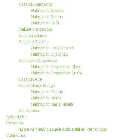
Casa del BuenAmar
Habitación Sábalos
Habitación Ballena
Habitación Defín
Maloka Yuriparioka
Casa Shabdamar
Casa del Guazalé
Habitación Los Colibríes
Habitación Chauchau
Casa de la Oropéndola
Habitación Oropéndola Abajo
Habitación Oropéndola Arriba
Casa del Aire
Hostal Mongo Mango
Habitación Común
Habitación Morfo
Habitación María Mulata
Contáctenos
Actividades
Proyectos
“Libre Al Vuelo” Escuela Ambiental en Viento Solar
Voluntarios