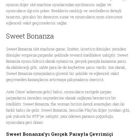
oyunun diğer slot machine oyunlarından ayrılmasını sağlar ve
oyuncuların ilgisini çeker. Renklerin canlılığı ve sembollerin detaylı
tasarımı, göz alıcı bir deneyim sunar ve oyuncuların oyun süresince
eğlenceli vakit geçirmelerini sağlar.
Sweet Bonanza
Sweet Bonanza slot machine game, Scatter, ücretsiz dönüşler, yeniden
dönüşler empieza çarpanlar şeklinde reward özelliklere sahiptir. Sweet
Bonanza oyunu hilesiz olarak oynanırsa, gerçek parayla kazanma şansı
da olabileceği gibi, sahte para ile de kaybetme şansı vardır. Son olarak,
Sweet Bonanza oynayanların güvenli bir şekilde ve eğlenceli vakit
geçirmeden kazançlarını artırmaya çalışmalarını öneririz.
Ante (‘önce’ anlamına gelir) bahsi, oyuncuların rastgele çarpan
çarpanlarını önceden seçmelerine olanak sağlayan benzersiz bir
özelliktir. Sweet Bonanza, the woman birinin kendi avantajları olan iki
farklı bahis ile gelir. Sweet Bonanza, Sensible Play’ün diğer yuvaları gibi,
çok yüksek bir RTP’ye sahiptir, yani ödenen paranın çoğunluğu
oyunculara geri döner.
Sweet Bonanza’yı Gerçek Parayla Çevrimiçi