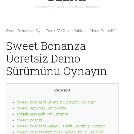
FEBRERO 20, 2024
LEAVE A COMMENT
Sweet Bienestar: Oyun, Demo Ve Xmas Hakkında Nenni Bilmeli?
Sweet Bonanza
Ücretsiz Demo
Sürümünü Oynayın
Content
Sweet Bonanza’yi Ücretsiz Oynayabilir Miyim?
Sweet Paz Xmas Demo Oyna
Uygulamayı Indir Tatlı Bonanza
Sweet Bonanza
Sweet Bonanza’yı Gerçek Parayla Çevrimiçi Oynayın
Sweet Bonanza Oyunundaki Added Bonus Özellikler