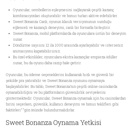
Oyuncular, sembollerin eşleşmesini sağlayarak çeşitli kazanç
kombinasyonları oluşturabilir ve bonus turları aktive edebilirler.
Sweet Bonanza Canlı, oyunun klasik versiyonunun sunduğu
eğlenceli ve kazançlı deneyimi, canlı bir formatla birleştirir.
Sweet Bonanza, mobil platformlarda da oyunculara üstün bir deneyim
sunar.
Döndürme sayısını 12 ila 1000 arasında ayarlayabilir ve isterseniz
animasyonu kapatabilirsiniz.
Bu özel etkinlikler, oyunculara ekstra kazançlar empieza ödüller
sunar, bu da oyunu daha cazip hale getirir.
Oyuncular, bu ödeme seçeneklerini kullanarak hızlı ve güvenli bir
şekilde pra yatırabilir ve Sweet Bonanza oyununu oynamaya
başlayabilirler. Bu tablo, Sweet Bonanza’nın çeşitli online casinolarda
oynanabilirliğini ve bu platformların güvenilirlik seviyelerini
göstermektedir. Oyuncular, Sweet Bonanza oynamak için bu casinolardan
birini seçerken, güvenlik, kullanıcı deneyimi ve bonus teklifleri gibi
faktörleri” “göz önünde bulundurmalıdırlar.
Sweet Bonanza Oynama Yetkisi