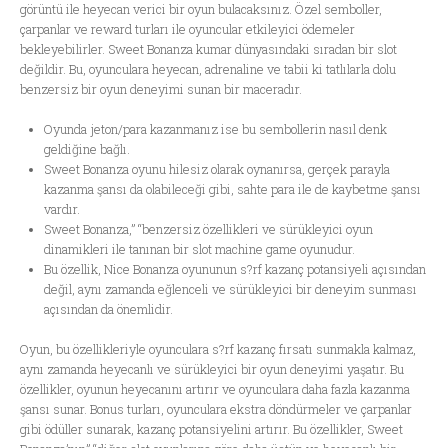
görüntü ile heyecan verici bir oyun bulacaksınız. Özel semboller,
çarpanlar ve reward turları ile oyuncular etkileyici ödemeler
bekleyebilirler. Sweet Bonanza kumar dünyasındaki sıradan bir slot
değildir. Bu, oyunculara heyecan, adrenaline ve tabii ki tatlılarla dolu
benzersiz bir oyun deneyimi sunan bir maceradır.
Oyunda jeton/para kazanmanız ise bu sembollerin nasıl denk
geldiğine bağlı.
Sweet Bonanza oyunu hilesiz olarak oynanırsa, gerçek parayla
kazanma şansı da olabileceği gibi, sahte para ile de kaybetme şansı
vardır.
Sweet Bonanza,” “benzersiz özellikleri ve sürükleyici oyun
dinamikleri ile tanınan bir slot machine game oyunudur.
Bu özellik, Nice Bonanza oyununun s?rf kazanç potansiyeli açısından
değil, aynı zamanda eğlenceli ve sürükleyici bir deneyim sunması
açısından da önemlidir.
Oyun, bu özellikleriyle oyunculara s?rf kazanç fırsatı sunmakla kalmaz,
aynı zamanda heyecanlı ve sürükleyici bir oyun deneyimi yaşatır. Bu
özellikler, oyunun heyecanını artırır ve oyunculara daha fazla kazanma
şansı sunar. Bonus turları, oyunculara ekstra döndürmeler ve çarpanlar
gibi ödüller sunarak, kazanç potansiyelini artırır. Bu özellikler, Sweet