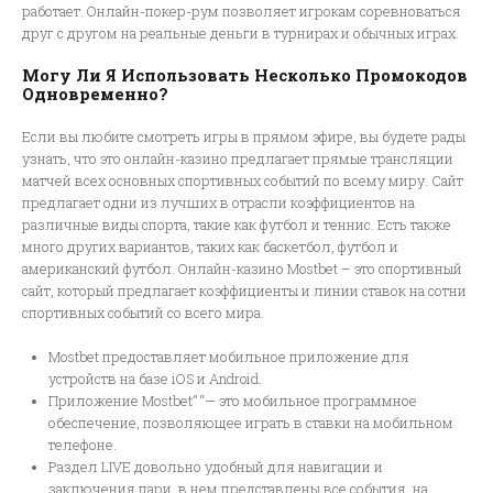
работает. Онлайн-покер-рум позволяет игрокам соревноваться
друг с другом на реальные деньги в турнирах и обычных играх.
Могу Ли Я Использовать Несколько Промокодов
Одновременно?
Если вы любите смотреть игры в прямом эфире, вы будете рады
узнать, что это онлайн-казино предлагает прямые трансляции
матчей всех основных спортивных событий по всему миру. Сайт
предлагает одни из лучших в отрасли коэффициентов на
различные виды спорта, такие как футбол и теннис. Есть также
много других вариантов, таких как баскетбол, футбол и
американский футбол. Онлайн-казино Mostbet – это спортивный
сайт, который предлагает коэффициенты и линии ставок на сотни
спортивных событий со всего мира.
Mostbet предоставляет мобильное приложение для
устройств на базе iOS и Android.
Приложение Mostbet” “— это мобильное программное
обеспечение, позволяющее играть в ставки на мобильном
телефоне.
Раздел LIVE довольно удобный для навигации и
заключения пари, в нем представлены все события, на