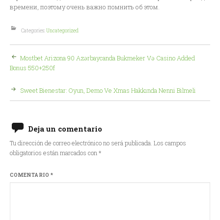
времени, поэтому очень важно помнить об этом.
Categories:
Uncategorized
Post
Mostbet Arizona 90 Azərbaycanda Bukmeker Və Casino Added
Bonus 550+250f
navigation
Sweet Bienestar: Oyun, Demo Ve Xmas Hakkında Nenni Bilmeli
Deja un comentario
Tu dirección de correo electrónico no será publicada.
Los campos
obligatorios están marcados con
*
COMENTARIO
*