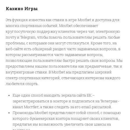
Казино Игры
Эта функция известна как ставки в игре Mostbet и доступна для
многих спортивных событий. Mostbet обеспечивает
круглосуточную поддержку клиентов через чат, электронную
почту и Telegram, чтобы помочь пользователям решить любые
проблемы, с которыми они могут столкнуться. Кроме того, на
веб-сайте есть обширный раздел часто задаваемых вопросов, в
котором рассматриваются часто задаваемые вопросы,
позволяющие пользователям быстро решать свои вопросы. Мы
предоставляем нашим пользователям как предматчевые, так и
внутриигровые ставки. В Mostbet мы предлагаем широкий
спектр спортивных категорий, отвечающих интересам каждого
любителя спорта.
Еще один способ находить зеркала сайта БК –
зарегистрироваться в конторе и подписаться на Телеграм-
канал Мостбет, а также следить за его email-рассылкой.
Промокоды Mostbet представляют собой способ, с помощью
которого букмекерская контора поощряет своих клиентов,
предлагая им возможность увеличить свои шансы на
выигрыш.