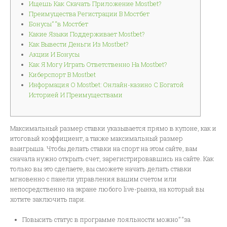
Ищешь Как Скачать Приложение Mostbet?
Преимущества Регистрации В Мостбет
Бонусы” “в Мостбет
Какие Языки Поддерживает Mostbet?
Как Вывести Деньги Из Mostbet?
Акции И Бонусы
Как Я Могу Играть Ответственно На Mostbet?
Киберспорт В Mostbet
Информация О Mostbet: Онлайн-казино С Богатой
Историей И Преимуществами
Максимальный размер ставки указывается прямо в купоне, как и
итоговый коэффициент, а также максимальный размер
выигрыша. Чтобы делать ставки на спорт на этом сайте, вам
сначала нужно открыть счет, зарегистрировавшись на сайте. Как
только вы это сделаете, вы сможете начать делать ставки
мгновенно с панели управления вашим счетом или
непосредственно на экране любого live-рынка, на который вы
хотите заключить пари.
Повысить статус в программе лояльности можно” “за