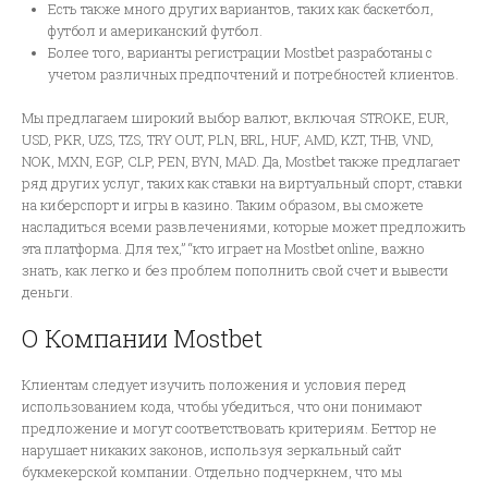
Есть также много других вариантов, таких как баскетбол,
футбол и американский футбол.
Более того, варианты регистрации Mostbet разработаны с
учетом различных предпочтений и потребностей клиентов.
Мы предлагаем широкий выбор валют, включая STROKE, EUR,
USD, PKR, UZS, TZS, TRY OUT, PLN, BRL, HUF, AMD, KZT, THB, VND,
NOK, MXN, EGP, CLP, PEN, BYN, MAD. Да, Mostbet также предлагает
ряд других услуг, таких как ставки на виртуальный спорт, ставки
на киберспорт и игры в казино. Таким образом, вы сможете
насладиться всеми развлечениями, которые может предложить
эта платформа. Для тех,” “кто играет на Mostbet online, важно
знать, как легко и без проблем пополнить свой счет и вывести
деньги.
О Компании Mostbet
Клиентам следует изучить положения и условия перед
использованием кода, чтобы убедиться, что они понимают
предложение и могут соответствовать критериям. Беттор не
нарушает никаких законов, используя зеркальный сайт
букмекерской компании. Отдельно подчеркнем, что мы