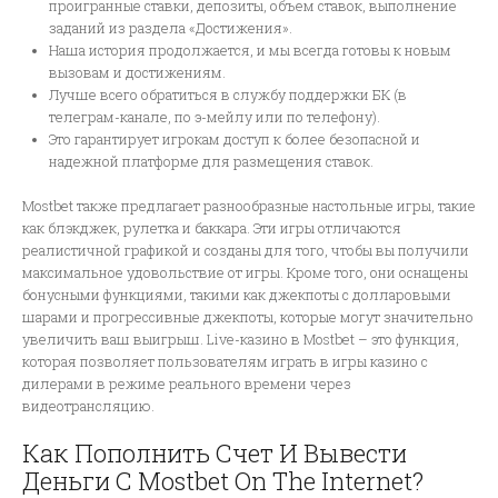
проигранные ставки, депозиты, объем ставок, выполнение
заданий из раздела «Достижения».
Наша история продолжается, и мы всегда готовы к новым
вызовам и достижениям.
Лучше всего обратиться в службу поддержки БК (в
телеграм-канале, по э-мейлу или по телефону).
Это гарантирует игрокам доступ к более безопасной и
надежной платформе для размещения ставок.
Mostbet также предлагает разнообразные настольные игры, такие
как блэкджек, рулетка и баккара. Эти игры отличаются
реалистичной графикой и созданы для того, чтобы вы получили
максимальное удовольствие от игры. Кроме того, они оснащены
бонусными функциями, такими как джекпоты с долларовыми
шарами и прогрессивные джекпоты, которые могут значительно
увеличить ваш выигрыш. Live-казино в Mostbet – это функция,
которая позволяет пользователям играть в игры казино с
дилерами в режиме реального времени через
видеотрансляцию.
Как Пополнить Счет И Вывести
Деньги С Mostbet On The Internet?