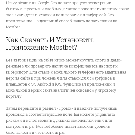
Heavy steam или Google. Это делает процесс регистрации
быстрым, простым и удобным, а также позволяет клиентам сразу
же начать делать ставки и пользоваться платформой. Это
предложение — идеальный способ начать делать ставки на
Mostbet.
Как Скачать И Установить
Приложение Mostbet?
Без авторизации на сайте игрок может крутить слоты в демо-
режиме или проверить наличие коэффициентов на спорт и
киберспорт. Для ставок с мобильного телефона есть адаптивная
версия сайта и приложения для ставок для смартфонов и
планшетов с ОС Android и iOS. Функционал приложений и
мобильной версии сайта аналогичен основному игровому
порталу.
Затем перейдите в раздел «Промо» и введите полученный
промокод в соответствующее поле. Вы можете управлять
рисками и использовать функцию самоисключения для
контроля игры. Mostbet обеспечивает высокий уровень
безопасности и честности игры.