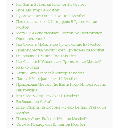
Как Зайти В Личный Кабинет Бк Mostbet
Игра Авиатор От Mostbet
Букмекерская Онлайн-контора Mostbet
Пользовательский Интерфейс В Приложении
Mostbet
Могу Ли Я Использовать Несколько Промокодов
Одновременно?
Где Скачать Мобильное Приложение Бк Mostbet
Преимущества Мобильного Приложения Mostbet
Основание И Ранние Годы Mostbet
Как Скачать И Установить Приложение Mostbet?
Казино Игры
Акции Букмекерской Конторы Mostbet
Линии И Коэффициенты На Mostbet
Промокоды Mostbet: Где Взять И Как Использовать,
Инструкция
Как Я Могу Открыть Счет В Mostbet?
Вы Владелец Сайта?
Виды Спорта, На Которые Можно Делать Ставки На
Mostbet
Почему Стоит Выбрать Именно Mostbet?
Служба Поддержки Клиентов Мостбет