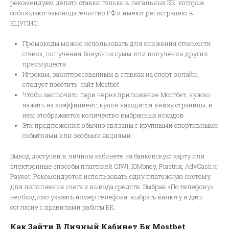
рекомендуем делать ставки только в легальных БК, которые
соблюдают законодательство РФ и имеют регистрацию в
ЕЦУПИС.
Промокоды можно использовать для снижения стоимости
ставок, получения бонусных сумм или получения других
преимуществ.
Игрокам, заинтересованным в ставках на спорт онлайн,
следует посетить сайт Mostbet.
Чтобы заключить пари через приложение Мостбет, нужно
нажать на коэффициент, купон находится внизу страницы, в
нем отображается количество выбранных исходов.
Эти предложения обычно связаны с крупными спортивными
событиями или особыми акциями.
Вывод доступен в личном кабинете на банковскую карту или
электронные способы платежей QIWI, ЮMoney, Piastrix, AdvCash и
Payeer. Рекомендуется использовать одну платежную систему
для пополнения счета и вывода средств. Выбрав «По телефону»
необходимо указать номер телефона, выбрать валюту и дать
согласие с правилами работы БК.
Как Зайти В Личный Кабинет Бк Mostbet