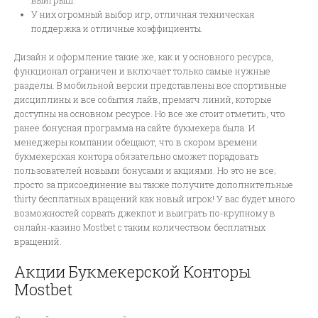
У них огромный выбор игр, отличная техническая
поддержка и отличные коэффициенты.
Дизайн и оформление такие же, как и у основного ресурса,
функционал ограничен и включает только самые нужные
разделы. В мобильной версии представлены все спортивные
дисциплины и все события лайв, прематч линий, которые
доступны на основном ресурсе. Но все же стоит отметить, что
ранее бонусная программа на сайте букмекера была. И
менеджеры компании обещают, что в скором времени
букмекерская контора обязательно сможет порадовать
пользователей новыми бонусами и акциями. Но это не все;
просто за присоединение вы также получите дополнительные
thirty бесплатных вращений как новый игрок! У вас будет много
возможностей сорвать джекпот и выиграть по-крупному в
онлайн-казино Mostbet с таким количеством бесплатных
вращений.
Акции Букмекерской Конторы
Mostbet