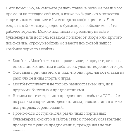
С его помощью, вы сможете делать ставки в режиме реального
времени на текущие события, а также выбирать из множества
спортивных мероприятий и выгодных коэффициентов. Для
входа на сайт международного букмекера необходимо найти
рабочее зеркало. Можно подписать на рассылку на сайте
букмекера или воспользоваться поиском от Google или другого
поисковика. Игроку необходимо ввести поисковой запрос
«рабочее зеркало Mostbet».
Кэшбек в Мостбет – это не просто возврат средств, это знак
внимания к клиентам и забота о их удовлетворении от игры.
Основная причина этого в том, что они предлагают ставки на
различные виды спорта и игры.
Мостбет отличается не только разнообразием игр, но и
щедрыми бонусными предложениями.
В самом центре страницы представлены события ТОП лайв
по разным спортивным дисциплинам, а также линия самых
популярных соревнований.
Промо-коды доступны для различных спортивных
букмекерских контор и сайтов ставок, поэтому обязательно
проверьте лучшие предложения, прежде чем делать
ставки.