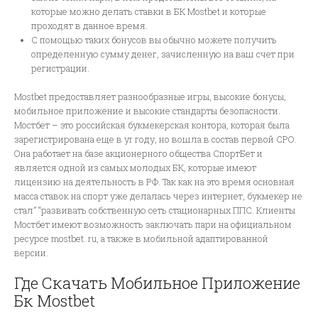
которые можно делать ставки в БК Mostbet и которые
проходят в данное время.
С помощью таких бонусов вы обычно можете получить
определенную сумму денег, зачисленную на ваш счет при
регистрации.
Mostbet предоставляет разнообразные игры, высокие бонусы,
мобильное приложение и высокие стандарты безопасности.
Мостбет – это российская букмекерская контора, которая была
зарегистрирована еще в yr году, но вошла в состав первой СРО.
Она работает на базе акционерного общества СпортБет и
является одной из самых молодых БК, которые имеют
лицензию на деятельность в РФ. Так как на это время основная
масса ставок на спорт уже делалась через интернет, букмекер не
стал” “развивать собственную сеть стационарных ППС. Клиенты
Мостбет имеют возможность заключать пари на официальном
ресурсе mostbet. ru, а также в мобильной адаптированной
версии.
Где Скачать Мобильное Приложение
Бк Mostbet