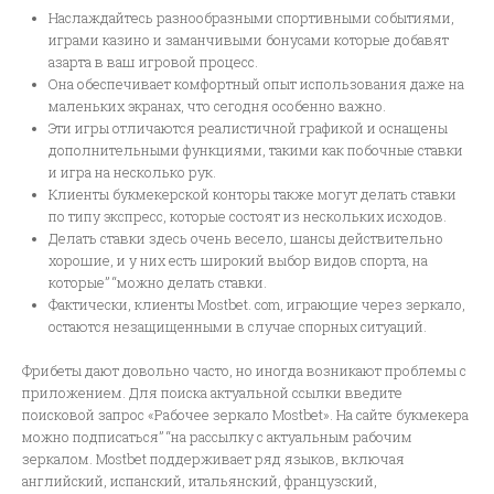
Наслаждайтесь разнообразными спортивными событиями,
играми казино и заманчивыми бонусами которые добавят
азарта в ваш игровой процесс.
Она обеспечивает комфортный опыт использования даже на
маленьких экранах, что сегодня особенно важно.
Эти игры отличаются реалистичной графикой и оснащены
дополнительными функциями, такими как побочные ставки
и игра на несколько рук.
Клиенты букмекерской конторы также могут делать ставки
по типу экспресс, которые состоят из нескольких исходов.
Делать ставки здесь очень весело, шансы действительно
хорошие, и у них есть широкий выбор видов спорта, на
которые” “можно делать ставки.
Фактически, клиенты Mostbet. com, играющие через зеркало,
остаются незащищенными в случае спорных ситуаций.
Фрибеты дают довольно часто, но иногда возникают проблемы с
приложением. Для поиска актуальной ссылки введите
поисковой запрос «Рабочее зеркало Mostbet». На сайте букмекера
можно подписаться” “на рассылку с актуальным рабочим
зеркалом. Mostbet поддерживает ряд языков, включая
английский, испанский, итальянский, французский,