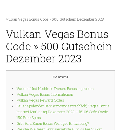
Vulkan Vegas Bonus Code » 500 Gutschein Dezember 2023
Vulkan Vegas Bonus
Code » 500 Gutschein
Dezember 2023
Content
Vorteile Und Nachteile Dieses Bonusangebotes
Vulkan Vegas Bonus Informationen
Vulkan Vegas Reward Codes
Feuer Speiender Berg (umgangssprachlich) Vegas Bonus
Internet Marketing Dezember 2023 – 1510€ Code Sowie
150 Free Spins
Gibt Sera Einen Bonus Weniger Einzahlung?
Welche Weiteren Bonusangebote Gibt Es Bei Vulkan