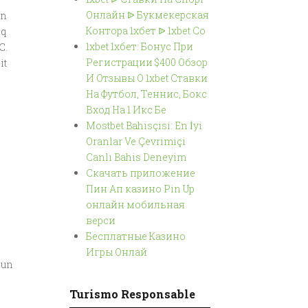
Онлайн ᐉ Букмекерская
in
Контора 1хбет ᐉ 1xbet Co
ıq
1xbet 1хбет: Бонус При
C.
Регистрации $400 Обзор
it
И Отзывы О 1xbet Ставки
На Футбол, Теннис, Бокс
Вход На 1 Икс Бе
Mostbet Bahisçisi: En İyi
Oranlar Ve Çevrimiçi
Canlı Bahis Deneyim
Скачать приложение
Пин Ап казино Pin Up
онлайн мобильная
верси
Бесплатные Казино
Игры Онлай
nun
Turismo Responsable