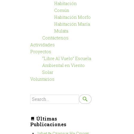
Habitación
Común
Habitación Morfo
Habitación María
Mulata
Contáctenos
Actividades
Proyectos
“Libre Al Vuelo” Escuela
Ambiental en Viento
Solar
Voluntarios
SEARCH

SEARCH
FOR...
Últimas
Publicaciones
1xbet ᐉ Ставки На Спорт