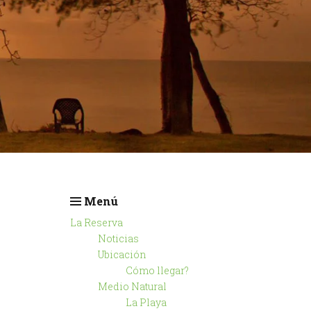
Menú
La Reserva
Noticias
Ubicación
Cómo llegar?
Medio Natural
La Playa