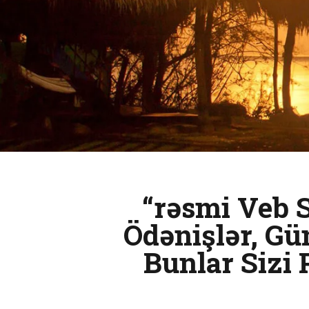
“rəsmi Veb S
Ödənişlər, Gü
Bunlar Sizi