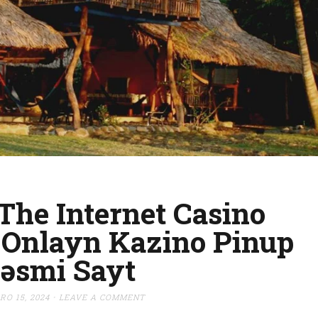
The Internet Casino
 Onlayn Kazino Pinup
əsmi Sayt
RO 15, 2024
LEAVE A COMMENT