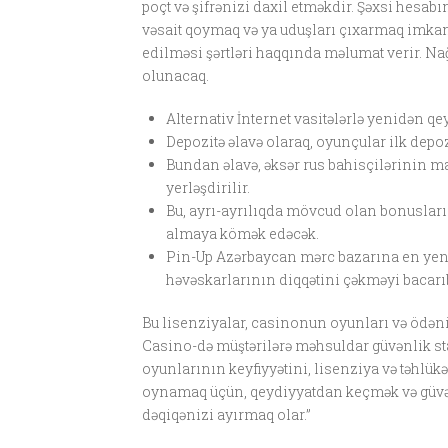
poçt və şifrənizi daxil etməkdir. Şəxsi hesab
vəsait qoymaq və ya uduşları çıxarmaq imkan
edilməsi şərtləri haqqında məlumat verir. 
olunacaq.
Alternativ İnternet vasitələrlə yenidən 
Depozitə əlavə olaraq, oyunçular ilk depoz
Bundan əlavə, əksər rus bahisçilərinin ma
yerləşdirilir.
Bu, ayrı-ayrılıqda mövcud olan bonusları
almaya kömək edəcək.
Pin-Up Azərbaycan mərc bazarına en yen
həvəskarlarının diqqətini çəkməyi bacarı
Bu lisenziyalar, casinonun oyunları və ödəni
Casino-də müştərilərə məhsuldar güvənlik st
oyunlarının keyfiyyətini, lisenziya və təhlük
oynamaq üçün, qeydiyyatdan keçmək və güvənli
dəqiqənizi ayırmaq olar.”