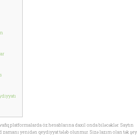
un
ar
s
ydiyyatı
fiq platformalarda öz hesablarına daxil onda biləcəklər. Saytın
 zamanı yenidən qeydiyyat tələb olunmur. Sizə lazım olan tək şey