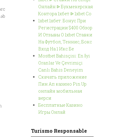
Онлайн ᐉ Букмекерская
ərc
Контора 1хбет ᐉ 1xbet Co
ləb
1xbet 1хбет: Бонус При
Регистрации $400 Обзор
И Отзывы О 1xbet Ставки
На Футбол, Теннис, Бокс
Вход На 1 Икс Бе
Mostbet Bahisçisi: En İyi
Oranlar Ve Çevrimiçi
Canlı Bahis Deneyim
Скачать приложение
Пин Ап казино Pin Up
онлайн мобильная
верси
Бесплатные Казино
n
Игры Онлай
Turismo Responsable