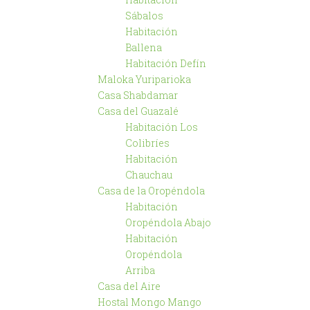
Sábalos
Habitación
Ballena
Habitación Defín
Maloka Yuriparioka
Casa Shabdamar
Casa del Guazalé
Habitación Los
Colibríes
Habitación
Chauchau
Casa de la Oropéndola
Habitación
Oropéndola Abajo
Habitación
Oropéndola
Arriba
Casa del Aire
Hostal Mongo Mango