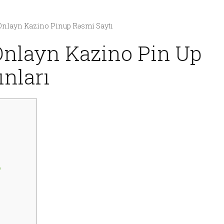
 Onlayn Kazino Pinup Rəsmi Saytı
Onlayn Kazino Pin Up
ınları
o