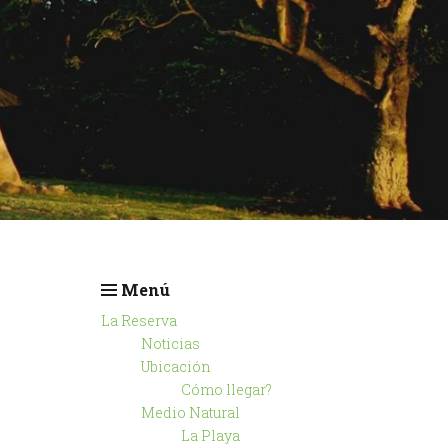
Menú
La Reserva
Noticias
Ubicación
Cómo llegar?
Medio Natural
La Playa