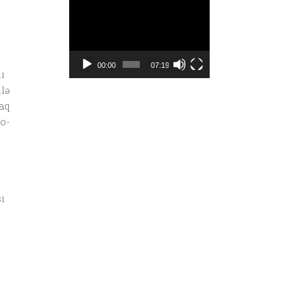
Reproductor
de
vídeo
00:00
07:19
nı
ilə
raq
no-
sı