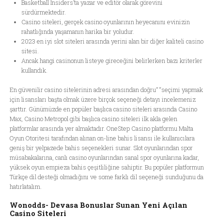
Basketball Insiders’ta yazar ve editör olarak görevini
sürdürmektedir.
Casino siteleri, gerçek casino oyunlarının heyecanını evinizin
rahatlığında yaşamanın harika bir yoludur.
2023 en iyi slot siteleri arasında yerini alan bir diğer kaliteli casino
sitesi.
Ancak hangi casinonun listeye gireceğini belirlerken bazı kriterler
kullandık.
En güvenilir casino sitelerinin adresi arasından doğru” “seçimi yapmak
için lisansları başta olmak üzere birçok seçeneği detayı incelemeniz
şarttır. Günümüzde en popüler başlıca casino siteleri arasında Casino
Max, Casino Metropol gibi başlıca casino siteleri ilk akla gelen
platformlar arasında yer almaktadır. OneStep Casino platformu Malta
Oyun Otoritesi tarafından alınan on-line bahis lisansı ile kullanıcılara
geniş bir yelpazede bahis seçenekleri sunar. Slot oyunlarından spor
müsabakalarına, canlı casino oyunlarından sanal spor oyunlarına kadar,
yüksek oyun empieza bahis çeşitliliğine sahiptir. Bu popüler platformun
Türkçe dil desteği olmadığını ve some farklı dil seçeneği sunduğunu da
hatırlatalım.
Wonodds- Devasa Bonuslar Sunan Yeni Açılan
Casino Siteleri