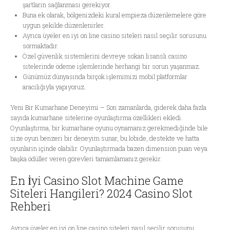
şartların sağlanması gerekiyor.
Buna ek olarak, bölgenizdeki kural empieza düzenlemelere göre
uygun şekilde düzenlenirler.
Ayrıca üyeler en iyi on line casino siteleri nasıl seçilir sorusunu
sormaktadır.
Özel güvenlik sistemlerini devreye sokan lisanslı casino
sitelerinde ödeme işlemlerinde herhangi bir sorun yaşanmaz.
Günümüz dünyasında birçok işlemimizi mobil platformlar
aracılığıyla yapıyoruz.
Yeni Bir Kumarhane Deneyimi – Son zamanlarda, giderek daha fazla
sayıda kumarhane sitelerine oyunlaştırma özellikleri ekledi.
Oyunlaştırma, bir kumarhane oyunu oynamanız gerekmediğinde bile
size oyun benzeri bir deneyim sunar, bu lobide, destekte ve hatta
oyunların içinde olabilir. Oyunlaştırmada bazen dimension puan veya
başka ödüller veren görevleri tamamlamanız gerekir.
En İyi Casino Slot Machine Game
Siteleri Hangileri? 2024 Casino Slot
Rehberi
Ayrıca üyeler en iyi on line casino siteleri nasıl seçilir sorusunu