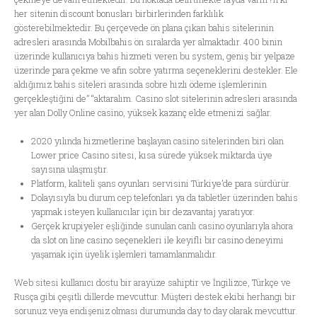
her sitenin discount bonusları birbirlerinden farklılık
gösterebilmektedir. Bu çerçevede ön plana çıkan bahis sitelerinin
adresleri arasında Mobilbahis ön sıralarda yer almaktadır. 400 binin
üzerinde kullanıcıya bahis hizmeti veren bu system, geniş bir yelpaze
üzerinde para çekme ve afin sobre yatırma seçeneklerini destekler. Ele
aldığımız bahis siteleri arasında sobre hızlı ödeme işlemlerinin
gerçekleştiğini de” “aktaralım. Casino slot sitelerinin adresleri arasında
yer alan Dolly Online casino, yüksek kazanç elde etmenizi sağlar.
2020 yılında hizmetlerine başlayan casino sitelerinden biri olan
Lower price Casino sitesi, kısa sürede yüksek miktarda üye
sayısına ulaşmıştır.
Platform, kaliteli şans oyunları servisini Türkiye’de para sürdürür.
Dolayısıyla bu durum cep telefonları ya da tabletler üzerinden bahis
yapmak isteyen kullanıcılar için bir dezavantaj yaratıyor.
Gerçek krupiyeler eşliğinde sunulan canlı casino oyunlarıyla ahora
da slot on line casino seçenekleri ile keyifli bir casino deneyimi
yaşamak için üyelik işlemleri tamamlanmalıdır.
Web sitesi kullanıcı dostu bir arayüze sahiptir ve İngilizce, Türkçe ve
Rusça gibi çeşitli dillerde mevcuttur. Müşteri destek ekibi herhangi bir
sorunuz veya endişeniz olması durumunda day to day olarak mevcuttur.