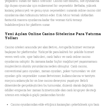
yelpazesi sunan bir bahis sitesidir. Casino slot bölümü, slot oyunlarına
ilgi duyan oyuncular için mükemmel bir seçenektir. Betbaba, yüksek
kazanç potansiyeli ve geniş oyun seçenekleri sunarak online casino slot
oyunlarına olan tutkunuzu tatmin eder. Eski Mısır temalı slotlardan
fantastik macera oyunlarına kadar the woman türlü temayı
bulabileceğiniz bir platform sunar.
Yeni Açılan Online Casino Sitelerine Para Yatırma
Yolları
Casino siteleri arasında yer alan Betivo, Avrupa’da hizmet vermeye
başlayan bir platformdur. Türkiye’de para kaliteli bir şekilde hizmet
veren web site, spor bahisleri, canlı bahis ve canlı online casino
oyunlarına sahiptir. Bu zamana kadar hiçbir mağduriyet yaşanmaması
müşterilerin olumlu yorumlarına neden olmuştur. Canlı casino,
conventional şans oyunları, zaman oyunları, poker turnuvaları ve slot
oyunları gibi seçenekler sunan Betwinner, kullanıcılarına w tamtym
miejscu anlamıyla bir on line casino deneyimi yaşatıyor. Belirli
dönemlerde gerçekleştirilen bu turnuvalar, düzenli olarak dağıtılan
ödüller empieza her zaman hizmetinizde olan canlı krupiyer desteği
sitenin em relação à güçlü yanlarından biridir.
Casino oyunlarından elde ettiğiniz kazançları çekebilmek için bazı