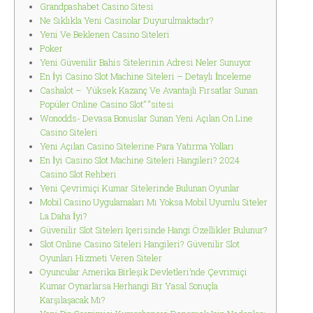
Grandpashabet Casino Sitesi
Ne Sıklıkla Yeni Casinolar Duyurulmaktadır?
Yeni Ve Beklenen Casino Siteleri
Poker
Yeni Güvenilir Bahis Sitelerinin Adresi Neler Sunuyor
En İyi Casino Slot Machine Siteleri – Detaylı İnceleme
Cashalot – Yüksek Kazanç Ve Avantajlı Fırsatlar Sunan
Popüler Online Casino Slot” “sitesi
Wonodds- Devasa Bonuslar Sunan Yeni Açılan On Line
Casino Siteleri
Yeni Açılan Casino Sitelerine Para Yatırma Yolları
En İyi Casino Slot Machine Siteleri Hangileri? 2024
Casino Slot Rehberi
Yeni Çevrimiçi Kumar Sitelerinde Bulunan Oyunlar
Mobil Casino Uygulamaları Mı Yoksa Mobil Uyumlu Siteler
La Daha İyi?
Güvenilir Slot Siteleri Içerisinde Hangi Özellikler Bulunur?
Slot Online Casino Siteleri Hangileri? Güvenilir Slot
Oyunları Hizmeti Veren Siteler
Oyuncular Amerika Birleşik Devletleri’nde Çevrimiçi
Kumar Oynarlarsa Herhangi Bir Yasal Sonuçla
Karşılaşacak Mı?