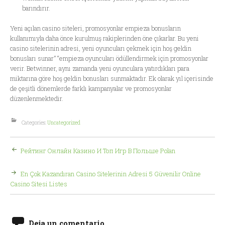
barındırır.
Yeni açılan casino siteleri, promosyonlar empieza bonusların
kullanımıyla daha önce kurulmuş rakiplerinden öne çıkarlar. Bu yeni
casino sitelerinin adresi, yeni oyuncuları çekmek için hoş geldin
bonusları sunar” “empieza oyuncuları ödüllendirmek için promosyonlar
verir. Betwinner, aynı zamanda yeni oyunculara yatırdıkları para
miktarına göre hoş geldin bonusları sunmaktadır. Ek olarak yıl içerisinde
de çeşitli dönemlerde farklı kampanyalar ve promosyonlar
düzenlenmektedir.
Categories:
Uncategorized
Post
Рейтинг Онлайн Казино И Топ Игр В Польше Polan
navigation
En Çok Kazandıran Casino Sitelerinin Adresi 5 Güvenilir Online
Casino Sitesi Listes
Deja un comentario