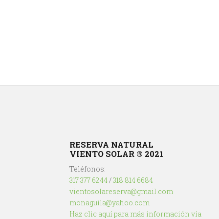
RESERVA NATURAL
VIENTO SOLAR ® 2021
Teléfonos:
317 377 6244
/
318 814 6684
vientosolareserva@gmail.com
monaguila@yahoo.com
Haz clic aquí para más información vía