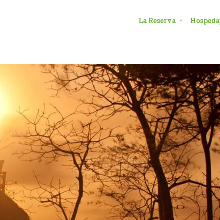
La Reserva
Hospeda