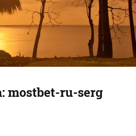
a:
mostbet-ru-serg