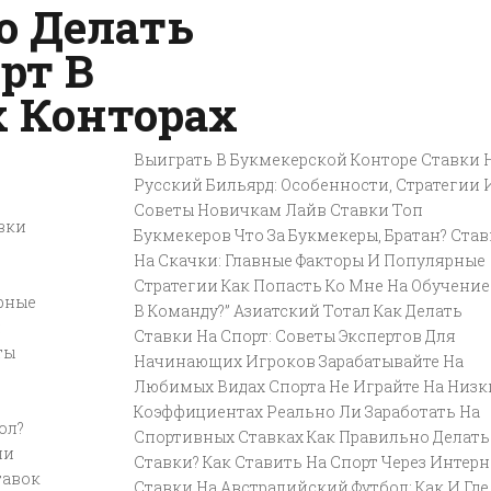
о Делать
рт В
 Конторах
Выиграть В Букмекерской Конторе Ставки 
Русский Бильярд: Особенности, Стратегии 
Советы Новичкам Лайв Ставки Топ
вки
Букмекеров Что За Букмекеры, Братан? Ста
На Скачки: Главные Факторы И Популярные
Стратегии Как Попасть Ко Мне На Обучение
рные
В Команду?” Азиатский Тотал Как Делать
я
Ставки На Спорт: Советы Экспертов Для
ты
Начинающих Игроков Зарабатывайте На
–
Любимых Видах Спорта Не Играйте На Низк
Коэффициентах Реально Ли Заработать На
ол?
Спортивных Ставках Как Правильно Делать
ли
Ставки? Как Ставить На Спорт Через Интерн
тавок
Ставки На Австралийский Футбол: Как И Где