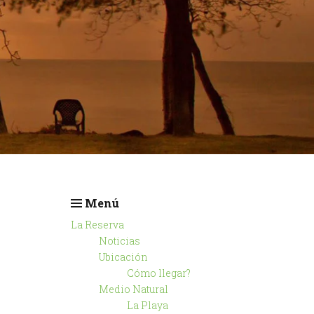
Menú
La Reserva
Noticias
Ubicación
Cómo llegar?
Medio Natural
La Playa