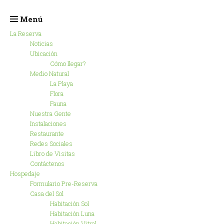
Menú
La Reserva
Noticias
Ubicación
Cómo llegar?
Medio Natural
La Playa
Flora
Fauna
Nuestra Gente
Instalaciones
Restaurante
Redes Sociales
Libro de Visitas
Contáctenos
Hospedaje
Formulario Pre-Reserva
Casa del Sol
Habitación Sol
Habitación Luna
Habitación Vitral