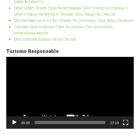
1хбет ᐉ 1xbet Co
1xbet 1хбет: Бонус При Регистрации $400 Обзор И Отзывы О
1xbet Ставки На Футбол, Теннис, Бокс Вход На 1 Икс Бе
Mostbet Bahisçisi: En İyi Oranlar Ve Çevrimiçi Canlı Bahis Deneyim
Скачать приложение Пин Ап казино Pin Up онлайн
мобильная верси
Бесплатные Казино Игры Онлай
Turismo Responsable
Reproductor
de
vídeo
00:00
07:19