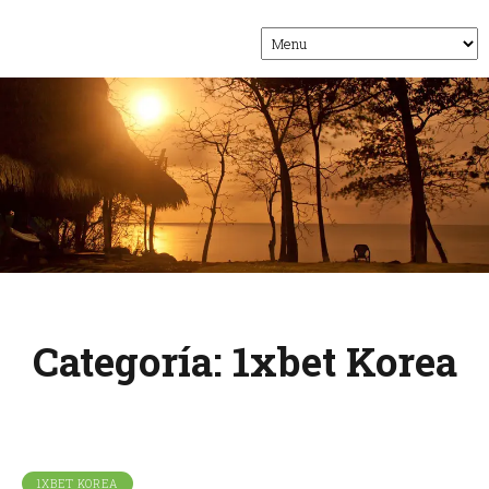
Categoría:
1xbet Korea
1XBET KOREA