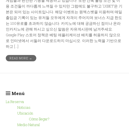
게임들과 편안한 기능을 제공하고 있습니다. 또한 간혹 롤링 조건 및 이
용 조건들이 까다롭게 느껴질 수 있지만 그럼에도 불구하고 ‘1XBET’은 기
본은 되어 있는 사이트입니다. 해당 이벤트는 원엑스벳을 이용하며 매일
출입금 기록이 있는 유저들 모두에게 자격이 주어지며 보너스 지급 한도
는 100유로를 초과하지 않습니다. 카지노에 대해 궁금하신 점이나 온라
인카지노에 관해 하시고 싶으신 말씀은 자유게시판에 남겨주세요.
Google Play 스토어 정책은 베팅 애플리케이션 배치를 허용하지 않으므
로 인터넷에서 서둘러 다운로드하지 마십시오. 이러한 노력을 기반으로
하고 […]
READ MORE →
Menú
La Reserva
Noticias
Ubicación
Cómo llegar?
Medio Natural