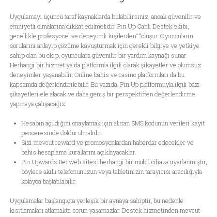
Uygulamayı üçüncü taraf kaynaklarda bulabilirsiniz, ancak güvenilir ve
emniyetli olmalarına dikkat edilmelidir. Pin Up Canlı Destek ekibi,
genellikle profesyonel ve deneyimli kişilerden” “oluşur. Oyuncuların
sorularını anlayıp çözüme kavuşturmak için gerekli bilgiye ve yetkiye
sahip olan bu ekip, oyunculara güvenilir bir yardım kaynağı sunar.
Herhangi bir hizmet ya da platformla ilgili olarak şikayetler ve olumsuz
deneyimler yaşanabilir. Online bahis ve casino platformları da bu
kapsamda değerlendirilebilir. Bu yazıda, Pin Up platformuyla ilgili bazı
şikayetleri ele alacak ve daha geniş bir perspektiften değerlendirme
yapmaya çalışacağız.
Hesabın açıldığını onaylamak için alınan SMS kodunun verileri kayıt
penceresinde doldurulmalıdır.
Sizi mevcut reward ve promosyonlardan haberdar edecekler ve
bahis hesaplama kurallarını açıklayacaklar.
Pin Upwards Bet web sitesi herhangi bir mobil cihaza uyarlanmıştır,
böylece akıllı telefonunuzun veya tabletinizin tarayıcısı aracılığıyla
kolayca başlatılabilir.
Uygulamalar başlangıçta yerleşik bir aynaya sahiptir, bu nedenle
kısıtlamaları atlamakta sorun yaşamazlar. Destek hizmetinden mevcut