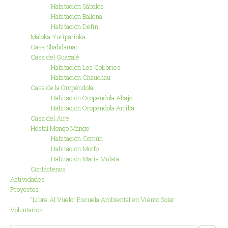
Habitación Sábalos
Habitación Ballena
Habitación Defín
Maloka Yuriparioka
Casa Shabdamar
Casa del Guazalé
Habitación Los Colibríes
Habitación Chauchau
Casa de la Oropéndola
Habitación Oropéndola Abajo
Habitación Oropéndola Arriba
Casa del Aire
Hostal Mongo Mango
Habitación Común
Habitación Morfo
Habitación María Mulata
Contáctenos
Actividades
Proyectos
“Libre Al Vuelo” Escuela Ambiental en Viento Solar
Voluntarios