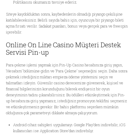
Politikasını okumanızı tavsiye ederiz.
Siteye kaydolduktan sonra, kaybedenlerin olmadığı piyango çekilişine
katılabileceksiniz. Belirli sayıda bahis için, oyuncuya bir piyango bileti
açma fırsatı verilir. Sadakat puanları, bonus veya gerçek para ve freespin
içerebilir.
Online On Line Casino Müşteri Destek
Servisi Pin-up
Para çekme işlemi yapmak için Pin-Up Casino hesabınıza giriş yapın,
‘Hesabım’ bölümüne gidin ve ‘Para Çekme’ seçeneğini seçin. Daha sonra
çekmek istediğiniz miktarı empieza ödeme yöntemini seçin ve
talimatları izleyin. Güvenilir casino derecemize güvenerek, kişisel ve
finansal bilgilerinizin korunduğunu bilerek endişesiz bir oyun
deneyiminin tadını çıkarabilirsiniz. Bu ödülleri etkinleştirmek için Pin-
up hesabınıza giriş yapmanız, istediğiniz promosyon teklifini seçmeniz
ve etkinleştirmeniz gerekir. Bir bahis platformu seçerken mümkün
olduğunca çok parametreyi dikkate almaya çalışıyorum.
Android cihaz sahipleri uygulamayı Google Play’den indirebilir, iOS
kullanıcıları ise Application Store’dan indirebilşr.