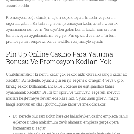
assurée edilir.
Promosyona bağlı olarak, müşteri depozitoyu artırabilir veya oranı
sigortalayabilir. Bir bahis için özel promosyon kodu, ücretsiz olarak
oynamanıza izin verir. Türkiye’den gelen kumarbazlar için sistem
tematik oyun uygulamalarını seçiyor. Pin upward casino tr ‘ın tüm
promosyonları empieza bonus teklifleri orijinaliyle aynıdır.
Pin Up Online Casino Para Yatırma
Bonusu Ve Promosyon Kodları Yok
Unutulmamalıdır ki nenni kadar çok sektör aktif olursa kazanç o kadar az
olacaktır. Bu nedenle, oyuncu için en iyi seçenek; örneğin 4 veya 6 gibi
birkaç sektör kullanmak, ancak 1’e 1 ödeme ile eşit şanslara bahis
oynamamak olacaktır. Belirli bir sporu ve turnuvayı seçerek, mevcut
maçları keşfetmeye devam edebilirsiniz. Oyuncunun görevi, maçta
hangi sonucun en olası göründüğüne karar vermek olacaktır.
Bu, nerede olursanız olun hareket halindeyken casino empieza bahis
eğlencesinden maksimum zevk almanızı empieza gerçek para
kazanmanızı sağlar.
Şaşırtıcı bir şekilde gri bir arka strategy üzerinde birleştirilirler.