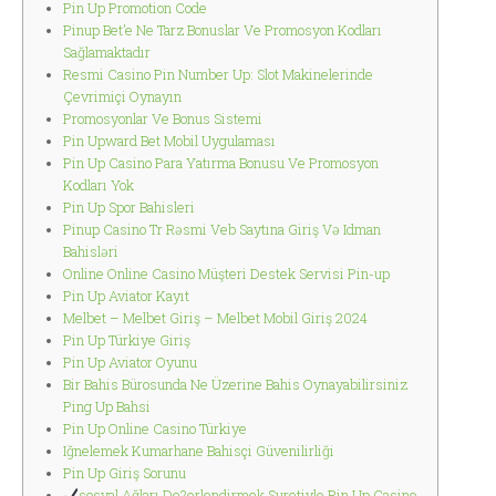
Pin Up Promotion Code
Pinup Bet’e Ne Tarz Bonuslar Ve Promosyon Kodları
Sağlamaktadır
Resmi Casino Pin Number Up: Slot Makinelerinde
Çevrimiçi Oynayın
Promosyonlar Ve Bonus Sistemi
Pin Upward Bet Mobil Uygulaması
Pin Up Casino Para Yatırma Bonusu Ve Promosyon
Kodları Yok
Pin Up Spor Bahisleri
Pinup Casino Tr Rəsmi Veb Saytına Giriş Və Idman
Bahisləri
Online Online Casino Müşteri Destek Servisi Pin-up
Pin Up Aviator Kayıt
Melbet – Melbet Giriş – Melbet Mobil Giriş 2024
Pin Up Türkiye Giriş
Pin Up Aviator Oyunu
Bir Bahis Bürosunda Ne Üzerine Bahis Oynayabilirsiniz
Ping Up Bahsi
Pin Up Online Casino Türkiye
Iğnelemek Kumarhane Bahisçi Güvenilirliği
Pin Up Giriş Sorunu
sosyal Ağları De?erlendirmek Suretiyle Pin Up Casino