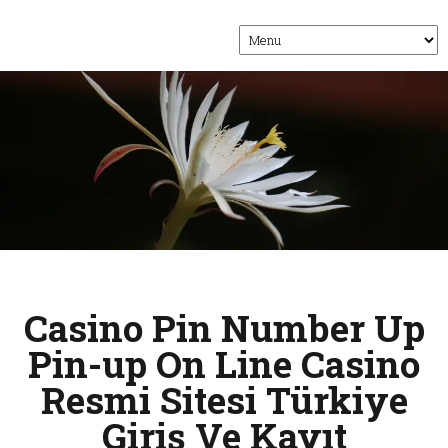
Casino Pin Number Up
Pin-up On Line Casino
Resmi Sitesi Türkiye
Giriş Ve Kayıt