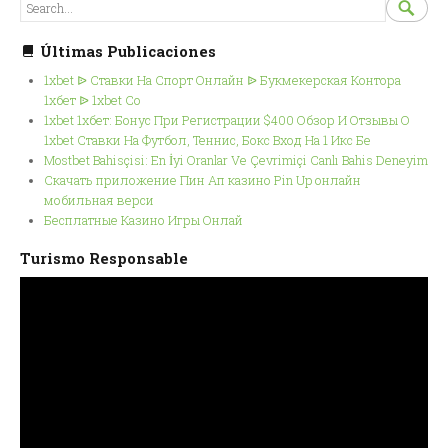
SEARCH

S
FOR...
Últimas Publicaciones
1xbet ᐉ Ставки На Спорт Онлайн ᐉ Букмекерская Контора
1хбет ᐉ 1xbet Co
1xbet 1хбет: Бонус При Регистрации $400 Обзор И Отзывы О
1xbet Ставки На Футбол, Теннис, Бокс Вход На 1 Икс Бе
Mostbet Bahisçisi: En İyi Oranlar Ve Çevrimiçi Canlı Bahis Deneyim
Скачать приложение Пин Ап казино Pin Up онлайн
мобильная верси
Бесплатные Казино Игры Онлай
Turismo Responsable
Reproductor
de
vídeo