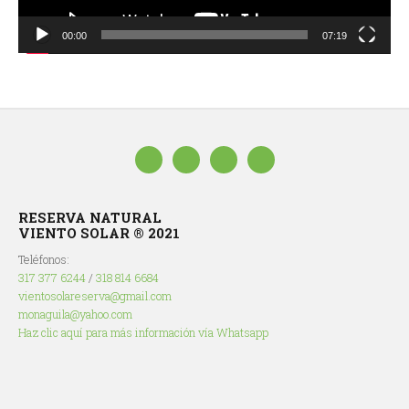
00:00
07:19
Facebook
TripAdvisor
Booking
AirBNB
RESERVA NATURAL
VIENTO SOLAR ® 2021
Teléfonos:
317 377 6244
/
318 814 6684
vientosolareserva@gmail.com
monaguila@yahoo.com
Haz clic aquí para más información vía Whatsapp