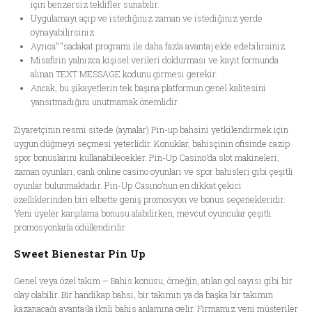
için benzersiz teklifler sunabilir.
Uygulamayı açıp ve istediğiniz zaman ve istediğiniz yerde
oynayabilirsiniz.
Ayrıca” “sadakat programı ile daha fazla avantaj elde edebilirsiniz.
Misafirin yalnızca kişisel verileri doldurması ve kayıt formunda
alınan TEXT MESSAGE kodunu girmesi gerekir.
Ancak, bu şikayetlerin tek başına platformun genel kalitesini
yansıtmadığını unutmamak önemlidir.
Ziyaretçinin resmi sitede (aynalar) Pin-up bahsini yetkilendirmek için
uygun düğmeyi seçmesi yeterlidir. Konuklar, bahisçinin ofisinde cazip
spor bonuslarını kullanabilecekler. Pin-Up Casino’da slot makineleri,
zaman oyunları, canlı online casino oyunları ve spor bahisleri gibi çeşitli
oyunlar bulunmaktadır. Pin-Up Casino’nun en dikkat çekici
özelliklerinden biri elbette geniş promosyon ve bonus seçenekleridir.
Yeni üyeler karşılama bonusu alabilirken, mevcut oyuncular çeşitli
promosyonlarla ödüllendirilir.
Sweet Bienestar Pin Up
Genel veya özel takım – Bahis konusu, örneğin, atılan gol sayısı gibi bir
olay olabilir. Bir handikap bahsi, bir takımın ya da başka bir takımın
kazanacağı avantajla ilgili bahis anlamına gelir. Firmamız yeni müşteriler