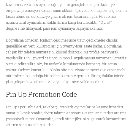
kazanmak ve bahis oynan coğrafyasını genişletmek için ikramiye
empieza promosyon kodları sunmaktadır. İşlevsellik, müşteri bilgilerinin
tasarrufunu en üst düzeye çıkarmak için tasarlanmıştır. Hesabınız
üçüncü taraf oyuncuların saldırılarına karşı korunacaktır. “Oynat”
düğmesine tıklayarak para için oynamaya başlayacaksınız.
Doğrulama olmadan, fonların çekilmesinde uzun gecikmeler olabilir,
genellikle en yeni kullanıcılar için twenty-four saate kadar. Doğrulama,
çalışan bir telefon numarasını kişisel dolaptaki bir profile bağlayarak
yapılabilir. Pin Upward casinonun mobil uygulamasını tamamen ücretsiz
olarak indirebilirsiniz, bu nedenle kurulumunda herhangi bir sorun
yoktur. Sadece kumar kulübünün sitesini ziyaret etmeniz ve orada mobil
sürümlerin bulunduğu bir bölüm bulmanız gerekir. Birkaç dakika içinde
plan çalışacak ve cihazınıza veya tabletinize yüklenecektir.
Pin Up Promotion Code
Pin Up Spor Bahisleri, rekabetçi oranlarla oyuncularına kazanç fırsatları
sunar. Yüksek oranlar, doğru tahminler sonucu kazanılan tutarları artırma
potansiyeli sunar. Oyuncular, kendi stratejilerini oluşturarak kazançlarını
artırma şansına sahip olurlar.