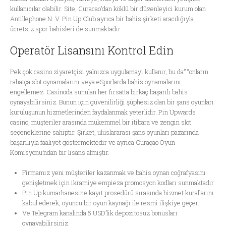
kullanıcılar olabilir. Site, Curacao’dan köklü bir düzenleyici kurum olan
Antillephone N. V. Pin Up Club ayrıca bir bahis şirketi aracılığıyla
ücretsiz spor bahisleri de sunmaktadır.
Operatör Lisansını Kontrol Edin
Pek çok casino ziyaretçisi yalnızca uygulamayı kullanır, bu da” “onların
rahatça slot oynamalarını veya eSporlarda bahis oynamalarını
engellemez. Casinoda sunulan her fırsatta birkaç başarılı bahis
oynayabilirsiniz. Bunun için güvenilirliği şüphesiz olan bir şans oyunları
kuruluşunun hizmetlerinden faydalanmak yeterlidir. Pin Upwards
casino, müşteriler arasında mükemmel bir itibara ve zengin slot
seçeneklerine sahiptir. Şirket, uluslararası şans oyunları pazarında
başarılıyla faaliyet göstermektedir ve ayrıca Curaçao Oyun
Komisyonu’ndan bir lisans almıştır.
Firmamız yeni müşteriler kazanmak ve bahis oynan coğrafyasını
genişletmek için ikramiye empieza promosyon kodları sunmaktadır.
Pin Up kumarhanesine kayıt prosedürü sırasında hizmet kurallarını
kabul ederek, oyuncu bir oyun kaynağı ile resmi ilişkiye geçer.
Ve Telegram kanalında 5 USD’lik depozitosuz bonusları
oynayabilirsiniz.