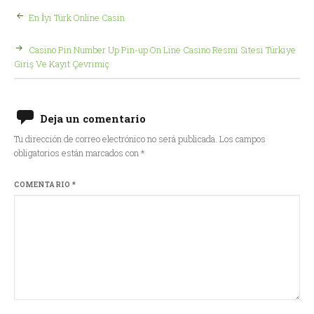
Post
En İyi Türk Online Casin
navigation
Casino Pin Number Up Pin-up On Line Casino Resmi Sitesi Türkiye
Giriş Ve Kayıt Çevrimiç
Deja un comentario
Tu dirección de correo electrónico no será publicada.
Los campos
obligatorios están marcados con
*
COMENTARIO
*