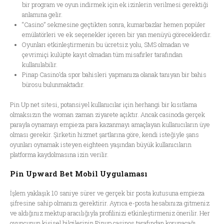
bir program ve oyun indirmek için ek izinlerin verilmesi gerektiği
anlamına gelir.
“Casino” sekmesine geçtikten sonra, kumarbazlar hemen popüler
emülatörleri ve ek seçenekler içeren bir yan menüyü göreceklerdir.
Oyunları etkinleştirmenin bu ücretsiz yolu, SMS olmadan ve
çevrimiçi kulüpte kayıt olmadan tüm misafirler tarafından
kullanılabilir.
Pinap Casino’da spor bahisleri yapmanıza olanak tanıyan bir bahis
bürosu bulunmaktadır.
Pin Up net sitesi, potansiyel kullanıcılar için herhangi bir kısıtlama
olmaksızın the woman zaman ziyarete açıktır. Ancak casinoda gerçek
parayla oynamayı empieza para kazanmayı amaçlayan kullanıcıların üye
olması gerekir. Şirketin hizmet şartlarına göre, kendi isteğiyle şans
oyunları oynamak isteyen eighteen yaşından büyük kullanıcıların
platforma kaydolmasına izin verilir.
Pin Upward Bet Mobil Uygulaması
İşlem yaklaşık 10 saniye sürer ve gerçek bir posta kutusuna empieza
şifresine sahip olmanızı gerektirir. Ayrıca e-posta hesabınıza gitmeniz
ve aldığınız mektup aracılığıyla profilinizi etkinleştirmeniz önerilir. Her
oyuncunun kişisel bilgilerinin Pinup casinos tarafından korunacağı