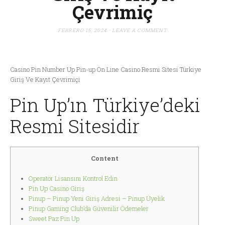
Çevrimiç
FEBRERO 15, 2024
LEAVE A COMMENT
Casino Pin Number Up Pin-up On Line Casino Resmi Sitesi Türkiye
Giriş Ve Kayıt Çevrimiçi
Pin Up’ın Türkiye’deki
Resmi Sitesidir
Content
Operatör Lisansını Kontrol Edin
Pin Up Casino Giriş
Pinup – Pinup Yeni Giriş Adresi – Pinup Üyelik
Pinup Gaming Club’da Güvenilir Ödemeler
Sweet Paz Pin Up