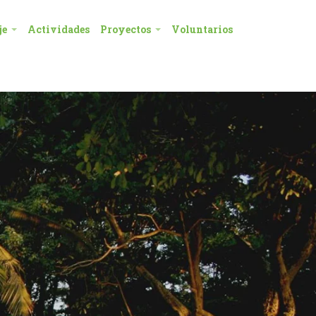
je
Actividades
Proyectos
Voluntarios