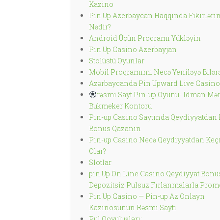
Kazino
Pin Up Azerbaycan Haqqında Fikirləri
Nədir?
Android Üçün Proqramı Yükləyin
Pin Up Casino Azerbayjan
Stolüstü Oyunlar
Mobil Proqramımı Necə Yeniləyə Bilə
Azərbaycanda Pin Upward Live Casino
rəsmi Sayt Pin-up Oyunu- Idman Mər
Bukmeker Kontoru
Pin-up Casino Saytında Qeydiyyatdan 
Bonus Qazanın
Pin-up Casino Necə Qeydiyyatdan Ke
Olar?
Slotlar
pin Up On Line Casino Qeydiyyat Bonus
Depozitsiz Pulsuz Fırlanmalarla Prom
Pin Up Casino — Pin-up Az Onlayn
Kazinosunun Rəsmi Saytı
Pul Qoyuluşları: