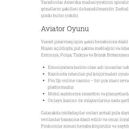
Yaradıcılar Amerika mədəniyyətinin spiralın
gözəllərin şəkilləri ilə bəzədilməsidir. Dərh
çünki bu bir riskdir.
Aviator Oyunu
Vəsait çıxarmaq üçün şəxsi hesabınıza daxil
Nişan açıldıqda, pul çəkmə məbləğini və ödə
Estoniya, Polşa, Türkiyə və Böyük Britaniyanı
Emosiyalara təslim olan adi insanlar səhvl
Kazinoda istənilən pul köçürmələri oyunç
Pin Up online casino – bir çox mərc sevən
platformudur.
Mobil auditoriya smartfon və planşetlərdə
Onlayn kazino öz müştərilərinə sadə şərtlə
Gələcəkdə istifadəçilər onları actual pula d
verilənlər bazasına daxil edilir və onun loyal
Pinkoinlər xüsusi hesaba köçürülür və saytd