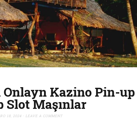
 Onlayn Kazino Pin-up
p Slot Maşınlar
RO 18, 2024
LEAVE A COMMENT