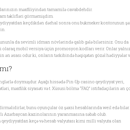
arınızın məxfiliyindən tamamilə cavabdehdir.
lam təklifləri görməmişdim.
qeydiyyatdan keçdikdən dərhal sonra onu bukmeker kontorunun şə
in.
ununla da sevimli idman növlərində qalib gələ bilərsiniz. Onu da
i olaraq mobil versiya üçün promosyon kodları verir. Onlar yalnı
kin ən əsası odur ki, onların tərkibində həqiqətən gözəl hədiyyələr v
rmı?
ənglərlə doymuşdur. Aşağı hissədə Pin-Up casino qeydiyyat yeri,
ləri, məxfilik siyasəti və t. Xüsusi bölmə “FAQ” istifadəçilərin ən ç
rməlidirlər, bunu oyunçular öz şəxsi hesablarında weil edə bilər.
ı Azərbaycan kazinolarının yaranmasına səbəb olub.
qeydiyyatdan keçə və hesab valyutası kimi milli valyuta olan