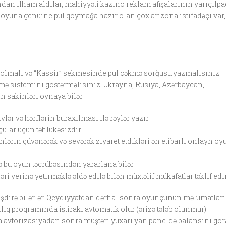
dan ilham aldılar, mahiyyəti kazino reklam afişalarının yarıçılpa
al oyuna genuine pul qoymağa hazır olan çox arizona istifadəçi var,
 olmalı və “Kassir” sekmesinde pul çəkmə sorğusu yazmalısınız.
mə sistemini göstərməlisiniz. Ukrayna, Rusiya, Azərbaycan,
n sakinləri oynaya bilər.
ər və hərflərin buraxılması ilə rəylər yazır.
ular üçün təhlükəsizdir.
lərin güvənərək və sevərək ziyaret etdikləri ən etibarlı onlayn oy
 bu oyun təcrübəsindən yararlana bilər.
ri yerinə yetirməklə əldə edilə bilən müxtəlif mükafatlar təklif edir
əyişdirə bilərlər. Qeydiyyatdan dərhal sonra oyunçunun məlumatları
lıq proqramında iştirakı avtomatik olur (ərizə tələb olunmur).
a avtorizasiyadan sonra müştəri yuxarı yan paneldə balansını gör