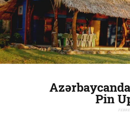
Azərbaycanda
Pin U
FEBRE