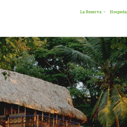
La Reserva
Hospeda