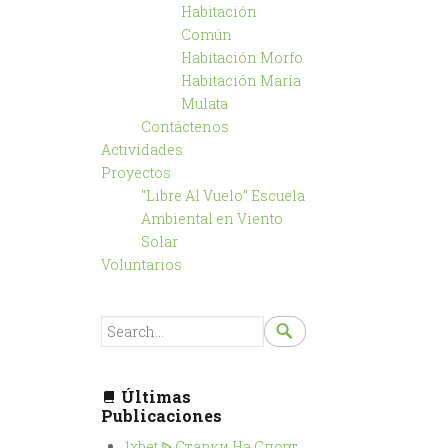
Habitación
Común
Habitación Morfo
Habitación María
Mulata
Contáctenos
Actividades
Proyectos
“Libre Al Vuelo” Escuela
Ambiental en Viento
Solar
Voluntarios
SEARCH

SEARCH
FOR...
Últimas
Publicaciones
1xbet ᐉ Ставки На Спорт