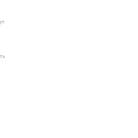
ут
ать