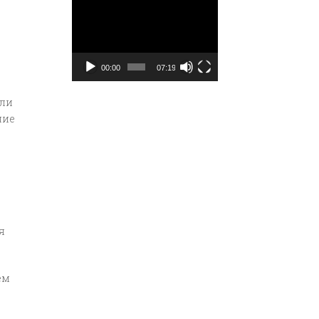
Reproductor
de
vídeo
00:00
07:19
ели
ние
я
ем