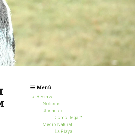
и
Menú
La Reserva
и
Noticias
Ubicación
Cómo llegar?
Medio Natural
La Playa