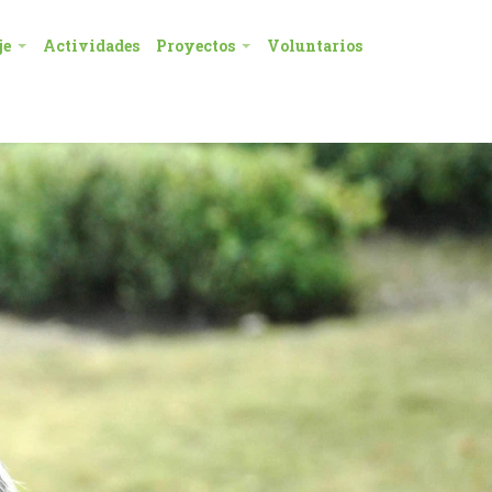
je
Actividades
Proyectos
Voluntarios