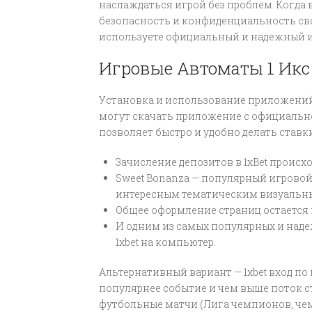
наслаждаться игрой без проблем. Когда 
безопасность и конфиденциальность сво
используете официальный и надежный 
Игровые Автоматы 1 Икс
Установка и использование приложений н
могут скачать приложение с официально
позволяет быстро и удобно делать ставк
Зачисление депозитов в 1xBet происхо
Sweet Bonanza — популярный игровой 
интересным тематическим визуальн
Общее оформление страниц остается 
И одним из самых популярных и наде
1xbet на компьютер.
Альтернативный вариант — 1xbet вход по
популярнее событие и чем выше поток ст
футбольные матчи (Лига чемпионов, чем