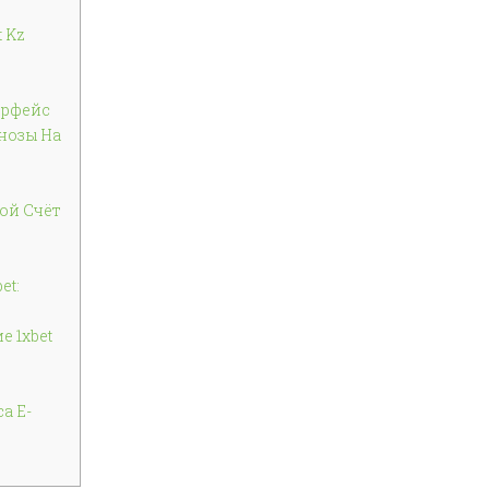
 Kz
ерфейс
гнозы На
ой Счёт
et:
 1xbet
а E-