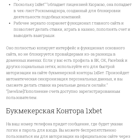
Поскольку 1хBet” “обладает лицензией Кюрасао, она попадает
в чек-лист Роскомнадзора, созданный для блокировки
деятельности подобных компаний.
Рабочее зеркало сохраняет функционал главного сайта и
позволяет делать ставки, играть в казино, пополнять счет и
выводить выигрыши.
Оно полностью копирует интерфейс и функционал основного
сайта, но не блокируется провайдерами из-за разницы в
доменных именах. Если у вас есть профиль в ВК, ОК, Facebook и
других социальных сетях, используйте его для быстрой
авторизации на сайте букмекерской конторы 1хБет. Произойдет
автоматическая синхронизация персональных данных, и вы
сможете делать ставки на реальные деньги онлайн.”
“[newline]Пополнение счета доступно зарегистрированным
пользователем.
Букмекерская Контора 1xbet
На ваш номер телефона придет сообщение, где будет указан
логин и пароль для входа. Вы можете беспрепятственно
пользоваться им для авторизации на официальном сайте через