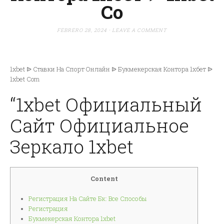
Co
FEBRERO 28, 2024
LEAVE A COMMENT
1xbet ᐉ Ставки На Спорт Онлайн ᐉ Букмекерская Контора 1хбет ᐉ
1xbet Com
“1xbet Официальный
Сайт Официальное
Зеркало 1xbet
Content
Регистрация На Сайте Бк: Все Способы
Регистрация
Букмекерская Контора 1xbet