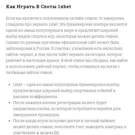
Как Играть В Слоты 1xbet
Если вы являетесь поклонником онлайн-ставок, то наверняка
слышали про зеркало 1xbet. Эта букмекерская контора является
одной из самых популярных в мире и предлагает широкий
выбор видов спорта и игр, на которые можно делать ставки.
Однако по разным причинам официальный сайт может быть
заблокирован в России. К счастью, у компании есть несколько
сайтов-зеркал, в том числе 1хбет зеркало на сегодня, которое
работает в настоящее время. В этой статье мы обсудим, как найти
и использовать рабочий портал, чтобы оставаться на связи с
любимым сайтом ставок.
1xbet – одна из самых популярных букмекерских контор,
предлагающая широкий выбор спортивных событий и
высокие коэффициенты.
После нажатия кнопки регистрации на него будет
направлена ссылка, по которой потребуется перейти для
завершения процедуры.
После входа игрок получает доступ в личный кабинет,
может делать ставки, пополнять счет, выводить выигрыш и
участвовать в акциях БК.