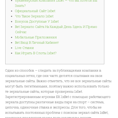
букмекерская Компания 1xbet — Что Вы Хотели Бы
Знать?
Официальный Сайт 1xbet
Что Такое Зеркало 1xbet
Бонусов Доступные У 1xbet
Bet Зеркало Сайта На Каждый День Здесь И Прямо
Сейчас
Мобильные Приложения
Bet Вход В Личный Кабинет
Live Ставки
Как Играть В Слоты 1xbet?
Один из способов – следить за публикациями компании в
социальных сетях, где они часто делятся ссылками на свои
зеркальные сайты. Важно отметить, что не все зеркальные сайты
могут быть легитимными, поэтому важно использовать только
те зеркальные сайты, которые проверены 1xbet.
Зарегистрированным игрокам БК 1xBet с помощью работающего
зеркала доступны различные виды пари на спорт – система,
цепочка, одиночная ставка и экспрессы. Для того, чтобы не
испытывать постоянных проблем с поиском зеркал сайта 1xBet,
компания предлагает своим пользователям скачать