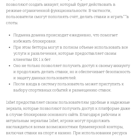
позволяют создать аккаунт, который будет действовать в
режиме ограниченной функциональности. В частности,
пользователи смогут пополнять счёт, делать ставки и играть” “в
слоты.
Подмена домена происходит ежедневно, что помогает
избежать блокировки.
При этом бетторы могут в полном объеме использовать все
услуги и развлечения, которые предоставляет своим
клиентам БК 1 х бет.
Оно не только позволяет получить доступ к своему аккаунту
и продолжать делать ставки, но и обеспечивает безопасность
и защиту данных пользователей.
После входа в систему пользователь может приступить к
выбору спортивных событий и размещению ставок.
1xbet предоставляет своим пользователям удобные и надежные
зеркала, которые позволяют получить доступ к платформе даже
в случае блокировки основного сайта. Благодаря рабочим и
актуальным зеркалам 1xbet, игроки могут продолжать
наслаждаться всеми возможностями букмекерской конторы,
включая ставки на спорт и казино. При использовании ресурса