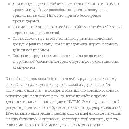
Для владельцев ПК работающие зеркала являются самым
простым и удобным способом получения доступа на
официальный сайт 1 times Bet при его блокировке
провайдерами.
С помощью этого способа войти на сайт можно будет” “только
через верификацию email.
Она позволяет пользователям получить полноценный
доступ к функционалу 1xbet и продолжать играть и ставить
деньги без проблем.
Компания предлагает делать ставки даже на такие
спортивные” “события, которые отсутствуют у большинства
конкурентов.
Как зайти на промокод 1хбет через дублирующую платформу,
где найти актуальную ссылку для входа и другие способы
получения доступа – в обзоре. Добавим, что помимо основной
регистрации, пользователям 1хСтавка придётся пройти
дополнительную верификацию в ЦУПИС. Это государственный
регулятор деятельности букмекерских контор, удерживающий
13% с каждого выигрыша и разбирающий конфликтные ситуации
между беттингом и игроками. Благодаря этой утилите, делать
ставки можно в любом месте, даже не имея доступа к