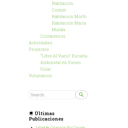
Habitación
Común
Habitación Morfo
Habitación María
Mulata
Contáctenos
Actividades
Proyectos
“Libre Al Vuelo” Escuela
Ambiental en Viento
Solar
Voluntarios
SEARCH

SEARCH
FOR...
Últimas
Publicaciones
1xbet ᐉ Ставки На Спорт