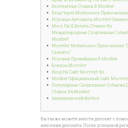
Бесплатные Ставки В Mostbet
Вход Через Мобильное Приложени
Игровые Автоматы Мостбет Казино
Могу Ли Я Делать Ставки На
Международные Спортивные Событ
Mostbet?
Мостбет Мобильное Приложение: Г
Скачать?
Игровые Провайдеры В Mostbet
Бонусы Мостбет
Вход На Сайт Мостбет Kz
Mostbet Официальный Сайт Мостбе
Популярные Спортивные События 
Ставок На Mostbet
Американский Футбол
Вы также можете внести депозит с помо
внесения депозита. После успешной рег