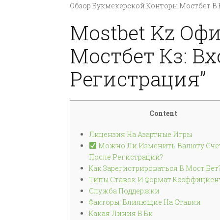
Обзор Букмекерской Конторы Мостбет В 
Mostbet Kz Оф
Мостбет Кз: Вх
Регистрация”
Content
Лицензия На Азартные Игры
Можно Ли Изменить Валюту Сче
После Регистрации?
Как Зарегистрироваться В Мост Бет
Типы Ставок И Формат Коэффициен
Служба Поддержки
Факторы, Влияющие На Ставки
Какая Линия В Бк