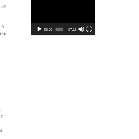
Reproductor
ных
de
vídeo
 в
00:00
07:19
шек
а
ет
ы.