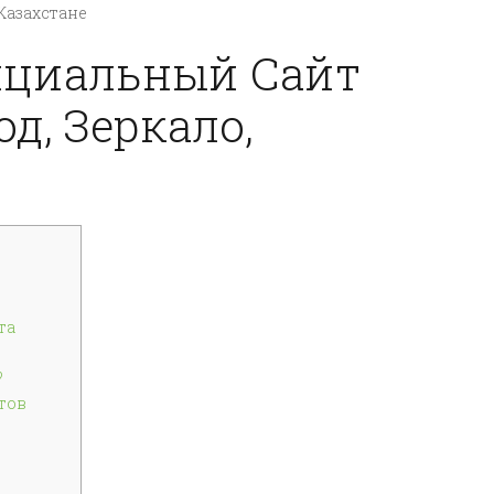
Казахстане
ициальный Сайт
од, Зеркало,
та
?
тов