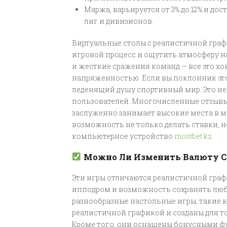
Маржа, варьируется от 3% до 12% и до
лиг и дивизионов.
Виртуальные столы с реалистичной гра
игровой процесс и ощутить атмосферу н
и жесткие сражения команд — все это хо
напряженностью. Если вы поклонник этой
леденящий душу спортивный мир. Это не
пользователей. Многочисленные отзывы 
заслуженно занимает высокие места в м
возможность не только делать ставки, н
компьютерное устройство
mostbet kz
.
Можно Ли Изменить Валюту Сч
Эти игры отличаются реалистичной гра
ипподром и возможность сохранять люби
разнообразные настольные игры, такие к
реалистичной графикой и созданы для т
Кроме того, они оснащены бонусными ф