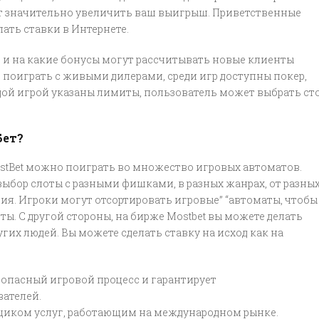
т значительно увеличить ваш выигрыш. Приветственные
лать ставки в Интернете.
я и на какие бонусы могут рассчитывать новые клиенты
 поиграть с живыми дилерами, среди игр доступны покер,
ждой игрой указаны лимиты, пользователь может выбрать ст
Бет?
stBet можно поиграть во множество игровых автоматов.
выбор слоты с разными фишками, в разных жанрах, от разны
я. Игроки могут отсортировать игровые” “автоматы, чтобы
ы. С другой стороны, на бирже Mostbet вы можете делать
угих людей. Вы можете сделать ставку на исход как на
зопасный игровой процесс и гарантирует
ателей.
вщиком услуг, работающим на международном рынке.