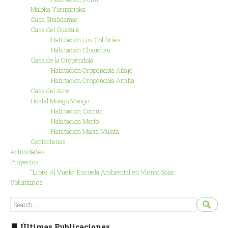
Maloka Yuriparioka
Casa Shabdamar
Casa del Guazalé
Habitación Los Colibríes
Habitación Chauchau
Casa de la Oropéndola
Habitación Oropéndola Abajo
Habitación Oropéndola Arriba
Casa del Aire
Hostal Mongo Mango
Habitación Común
Habitación Morfo
Habitación María Mulata
Contáctenos
Actividades
Proyectos
“Libre Al Vuelo” Escuela Ambiental en Viento Solar
Voluntarios
SEARCH

S
FOR...
Últimas Publicaciones