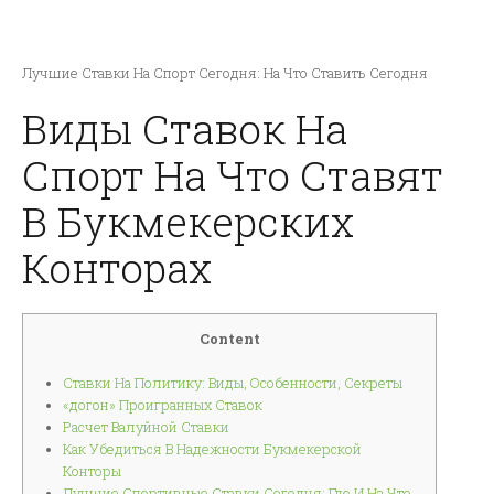
Лучшие Ставки На Спорт Сегодня: На Что Ставить Сегодня
Виды Ставок На
Спорт На Что Ставят
В Букмекерских
Конторах
Content
Ставки На Политику: Виды, Особенности, Секреты
«догон» Проигранных Ставок
Расчет Валуйной Ставки
Как Убедиться В Надежности Букмекерской
Конторы
Лучшие Спортивные Ставки Сегодня: Где И На Что