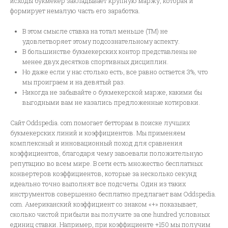
исходы букмекер закладывает крупную маржу, которая и
формирует немалую часть его заработка.
В этом смысле ставка на тотал меньше (ТМ) не
удовлетворяет этому подсознательному аспекту.
В большинстве букмекерских контор представлены не
менее двух десятков спортивных дисциплин.
Но даже если у нас столько есть, все равно остается 3%, что
мы проиграем и на девятый раз.
Никогда не забывайте о букмекерской марже, какими бы
выгодными вам не казались предложенные котировки.
Сайт Oddspedia. com помогает бетторам в поиске лучших
букмекерских линий и коэффициентов. Мы применяем
комплексный и инновационный поход для сравнения
коэффициентов, благодаря чему завоевали положительную
репутацию во всем мире. В сети есть множество бесплатных
конвертеров коэффициентов, которые за несколько секунд
идеально точно выполнят все подсчеты. Один из таких
инструментов совершенно бесплатно предлагает вам Oddspedia.
com. Американский коэффициент со знаком «+» показывает,
сколько чистой прибыли вы получите за one hundred условных
единиц ставки. Например, при коэффициенте +150 мы получим