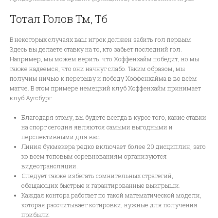
Тотал Голов Тм, Тб
В некоторых случаях ваш игрок должен забить гол первым.
Здесь вы делаете ставку на то, кто забьет последний гол.
Например, мы можем верить, что Хоффенхайм победит, но мы
также надеемся, что они начнут слабо. Таким образом, мы
получим ничью к перерыву и победу Хоффенхайма в во всём
матче. В этом примере немецкий клуб Хоффенхайм принимает
клуб Аугсбург.
Благодаря этому, вы будете всегда в курсе того, какие ставки
на спорт сегодня являются самыми выгодными и
перспективными для вас.
Линия букмекера редко включает более 20 дисциплин, зато
ко всем топовым соревнованиям организуются
видеотрансляции.
Следует также избегать сомнительных стратегий,
обещающих быстрые и гарантированные выигрыши.
Каждая контора работает по такой математической модели,
которая рассчитывает котировки, нужные для получения
прибыли.