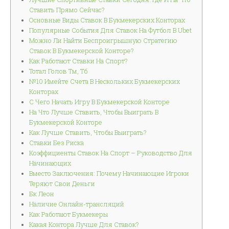
Ставить Прямо Сейчас?
Основные Виды Ставок В Букмекерских Конторах
Популярные События Для Ставок На Футбол В Ubet
Можно Ли Найти Беспроигрышную Стратегию
Ставок В Букмекерской Конторе?
Как Работают Ставки На Спорт?
Тотал Голов Тм, Тб
№10 Имейте Счета В Нескольких Букмекерских
Конторах
С Чего Начать Игру В Букмекерской Конторе
На Что Лучше Ставить, Чтобы Выиграть В
Букмекерской Конторе
Как Лучше Ставить, Чтобы Выиграть?
Ставки Без Риска
Коэффициенты Ставок На Спорт – Руководство Для
Начинающих
Вместо Заключения: Почему Начинающие Игроки
Теряют Свои Деньги
Бк Леон
Наличие Онлайн-трансляций
Как Работают Букмекеры
Какая Контора Лучше Для Ставок?