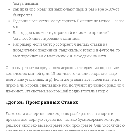
“актуальными.
Как правило, новички заключают пари в размере 5-10% от
банкролла.
Гадавшие все матчи могут сорвать Джекпот не менее just one
млн.
Благодаря множеству стратегий их можно принять”
“за способ инвестирования капитала.
Например, если беттор собирается делать ставки на
победителей поединков, гандикапы и тоталы в футболе, то
ему подойдет БК с максимум 200 исходами на матч.
Он разыгрывается среди всех игроков, отгадавших пороговое
количество матчей (для 15-матчевого тотализатора это чаще
всего nine угаданных игр). Если же угадать все fifteen матчей, то
игрок или игроки, сделавшие это, получают призовой фонд или
джек-пот. Эта система выигрышей роднит тотализатор с
«догон» Проигранных Ставок
Даже если эксперты очень хорошо разбираются в спорте и
предлагают верную стратегию, только букмекерские конторы
решают, сколько вы выиграете или проиграете. Они уносят свою
маржу вне зависимости от того, выиграли вы или нет. Если