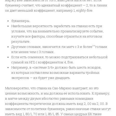
букмекер считает, что адекватный коэффициент — 2, то в линии
он дает меньший коэффициент, например 1, eighty-five.
букмекеры.
Наибольшая вероятность заработать на ставках есть при
условии, что вы внимательно проанализируете событие,
изучите все факторы, способные отразиться на итоговом
результате.
Другими словами, закончится ли матч с 3 и более” “голами
или менее чем с 3 голами.
Если есть сомнения, то можно подстраховаться небольшой
суммой на НП1 с коэффициентом 4, five.
Например, в «системе 3/6» должно быть шесть исходов,
из которых составляем возможные варианты тройных
экспрессов — их будет уже двадцать.
Маловероятно, что ставка на Сан-Марино выиграет, но это
ценная возможность, и мы должны её использовать. К примеру,
в матче между двумя абсолютно равными командами
коэффициенты теоретически должны иметь вид 2, 00 на 2, 00. В
зависимости от политики букмекера, равнозначные ставки могут
иметь вид 1, 80/1, 70 или 1, 85/1, 85. У самых щедрых БК такие