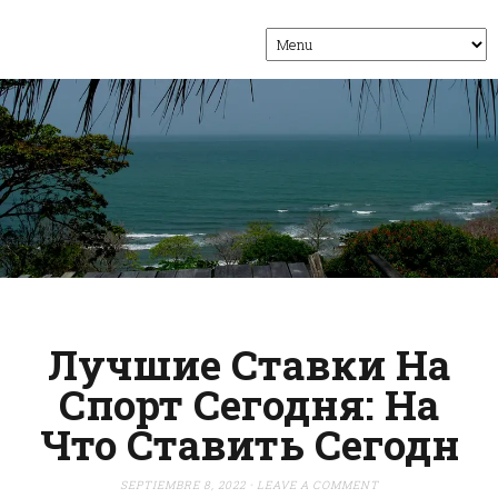
Лучшие Ставки На
Спорт Сегодня: На
Что Ставить Сегодн
SEPTIEMBRE 8, 2022
LEAVE A COMMENT