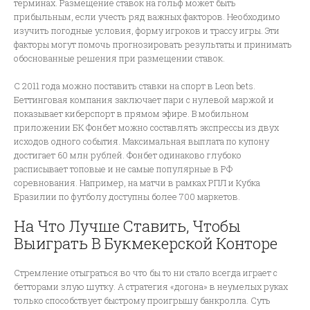
терминах. Размещение ставок на гольф может быть
прибыльным, если учесть ряд важных факторов. Необходимо
изучить погодные условия, форму игроков и трассу игры. Эти
факторы могут помочь прогнозировать результаты и принимать
обоснованные решения при размещении ставок.
С 2011 года можно поставить ставки на спорт в Leon bets.
Беттинговая компания заключает пари с нулевой маржой и
показывает киберспорт в прямом эфире. В мобильном
приложении БК Фонбет можно составлять экспрессы из двух
исходов одного события. Максимальная выплата по купону
достигает 60 млн рублей. Фонбет одинаково глубоко
расписывает топовые и не самые популярные в РФ
соревнования. Например, на матчи в рамках РПЛ и Кубка
Бразилии по футболу доступны более 700 маркетов.
На Что Лучше Ставить, Чтобы
Выиграть В Букмекерской Конторе
Стремление отыграться во что бы то ни стало всегда играет с
бетторами злую шутку. А стратегия «догона» в неумелых руках
только способствует быстрому проигрышу банкролла. Суть