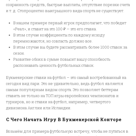
сохранность средств, быстрые выплаты, отсутствие порезки счета
и т. д. Стопроцентно выигрышного вида спорта не существует.
В нашем примере первый игрок предполагает, что победит
«Реал», и ставит на это 100 ₽ — это его ставка.
В этом случае коэффициенты по каждому исходу
перемножаются, но совпасть должно все.
В этом случае вы будете рассматривать более 1000 ставок за
сезон.
Развитие обоих в сумме повысит вашу способность
распознавать ценность футбольных ставок.
Букмекерские ставки на футбол – это самый востребованный на
сегодня вид пари. Это не удивительно, ведь футбол является
самым популярным видом спорта. Это позволяет беттерам
ставить не только на ТОП игры европейских чемпионатов и
турниров, но и ставки на футбол, например, четвертого
дивизиона Англии или Исландии.
С Чего Начать Игру В Букмекерской Конторе
Возьмём для примера футбольную встречу, чтобы не путаться в