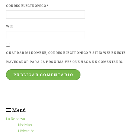
CORREO ELECTRÓNICO
*
WEB
GUARDAR MI NOMBRE, CORREO ELECTRÓNICO Y SITIO WEB EN ESTE
NAVEGADOR PARA LA PRÓXIMA VEZ QUE HAGA UN COMENTARIO.
Menú
La Reserva
Noticias
Ubicación