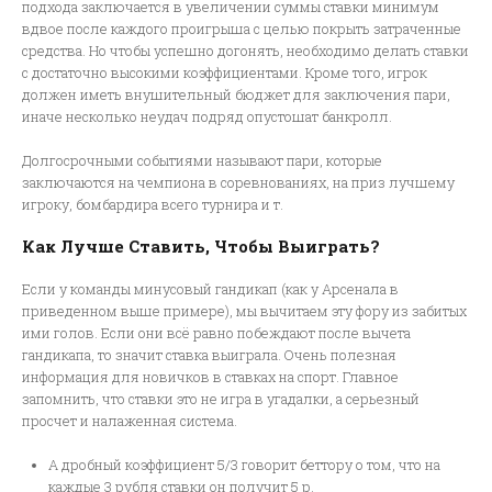
подхода заключается в увеличении суммы ставки минимум
вдвое после каждого проигрыша с целью покрыть затраченные
средства. Но чтобы успешно догонять, необходимо делать ставки
с достаточно высокими коэффициентами. Кроме того, игрок
должен иметь внушительный бюджет для заключения пари,
иначе несколько неудач подряд опустошат банкролл.
Долгосрочными событиями называют пари, которые
заключаются на чемпиона в соревнованиях, на приз лучшему
игроку, бомбардира всего турнира и т.
Как Лучше Ставить, Чтобы Выиграть?
Если у команды минусовый гандикап (как у Арсенала в
приведенном выше примере), мы вычитаем эту фору из забитых
ими голов. Если они всё равно побеждают после вычета
гандикапа, то значит ставка выиграла. Очень полезная
информация для новичков в ставках на спорт. Главное
запомнить, что ставки это не игра в угадалки, а серьезный
просчет и налаженная система.
А дробный коэффициент 5/3 говорит беттору о том, что на
каждые 3 рубля ставки он получит 5 р.