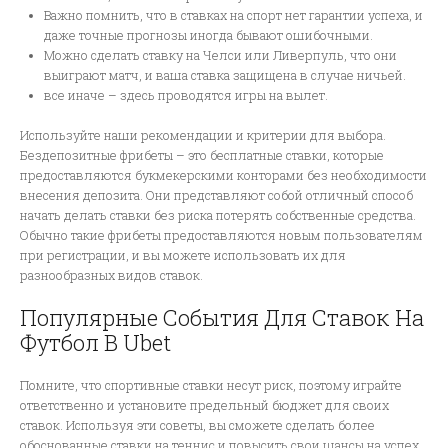
Важно помнить, что в ставках на спорт нет гарантии успеха, и
даже точные прогнозы иногда бывают ошибочными.
Можно сделать ставку на Челси или Ливерпуль, что они
выиграют матч, и ваша ставка защищена в случае ничьей.
все иначе – здесь проводятся игры на вылет.
Используйте наши рекомендации и критерии для выбора.
Бездепозитные фрибеты – это бесплатные ставки, которые
предоставляются букмекерскими конторами без необходимости
внесения депозита. Они представляют собой отличный способ
начать делать ставки без риска потерять собственные средства.
Обычно такие фрибеты предоставляются новым пользователям
при регистрации, и вы можете использовать их для
разнообразных видов ставок.
Популярные События Для Ставок На
Футбол В Ubet
Помните, что спортивные ставки несут риск, поэтому играйте
ответственно и установите предельный бюджет для своих
ставок. Используя эти советы, вы сможете сделать более
обоснованные ставки на теннис и повысить свои шансы на успех.