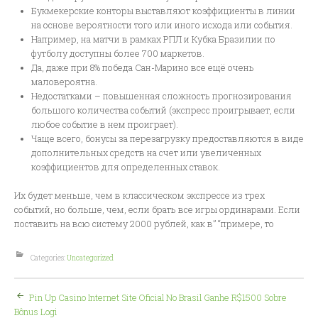
Букмекерские конторы выставляют коэффициенты в линии
на основе вероятности того или иного исхода или события.
Например, на матчи в рамках РПЛ и Кубка Бразилии по
футболу доступны более 700 маркетов.
Да, даже при 8% победа Сан-Марино все ещё очень
маловероятна.
Недостатками – повышенная сложность прогнозирования
большого количества событий (экспресс проигрывает, если
любое событие в нем проиграет).
Чаще всего, бонусы за перезагрузку предоставляются в виде
дополнительных средств на счет или увеличенных
коэффициентов для определенных ставок.
Их будет меньше, чем в классическом экспрессе из трех
событий, но больше, чем, если брать все игры ординарами. Если
поставить на всю систему 2000 рублей, как в” “примере, то
Categories:
Uncategorized
Post
Pin Up Casino Internet Site Oficial No Brasil Ganhe R$1500 Sobre
Bônus Logi