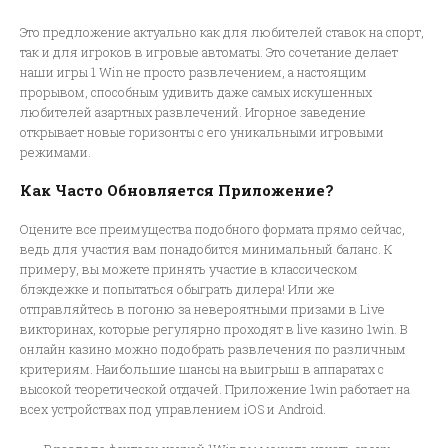
Это предложение актуально как для любителей ставок на спорт,
так и для игроков в игровые автоматы. Это сочетание делает
наши игры 1 Win не просто развлечением, а настоящим
прорывом, способным удивить даже самых искушенных
любителей азартных развлечений. Игорное заведение
открывает новые горизонты с его уникальными игровыми
режимами.
Как Часто Обновляется Приложение?
Оцените все преимущества подобного формата прямо сейчас,
ведь для участия вам понадобится минимальный баланс. К
примеру, вы можете принять участие в классическом
блэкдежке и попытаться обыграть дилера! Или же
отправляйтесь в погоню за невероятными призами в Live
викторинах, которые регулярно проходят в live казино 1win. В
онлайн казино можно подобрать развлечения по различным
критериям. Наибольшие шансы на выигрыш в аппаратах с
высокой теоретической отдачей. Приложение 1win работает на
всех устройствах под управлением iOS и Android.