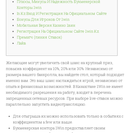
Плюсы, Минусы И Надежность Букмекерской
Конторы 1win
In Kz Вход И Регистрация На Официальном Сайте
Бонусы Для Игроков От 1win
Мобильная Версия Казино 1вин
Регистрация На Официальном Сайте 1win Kz
Прематч (линия Ставок)
Лайв
Желающие могут увеличить свой шанс на крупный приз,
повысив коэффициент на 10%, 20% или 30%. Независимо от
размера вашего банкролла, вы найдете стол, который подходит
именно вам. Это ваш шанс наслаждаться игрой, независимо от
опыта и финансовых возможностей. В Казахстане 1Win не имеет
необходимого разрешения на работу, входит в перечень
запрещенных сетевых ресурсов. При выборе live-ставок можно
параллельно запустить видеотрансляцию.
Для отыгрыша их можно использовать только в событиях с
коэффициентом a few или выше.
Букмекерская контора 1Win предоставляет своим