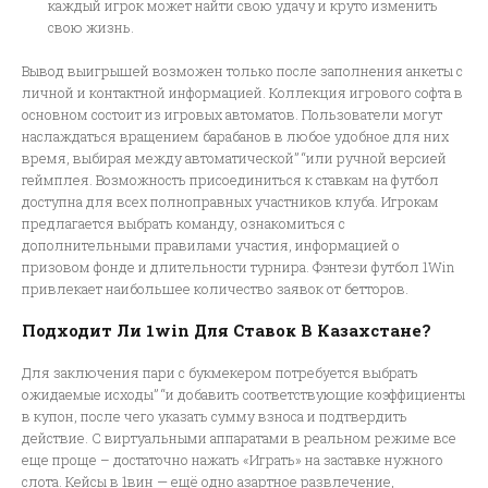
каждый игрок может найти свою удачу и круто изменить
свою жизнь.
Вывод выигрышей возможен только после заполнения анкеты с
личной и контактной информацией. Коллекция игрового софта в
основном состоит из игровых автоматов. Пользователи могут
наслаждаться вращением барабанов в любое удобное для них
время, выбирая между автоматической” “или ручной версией
геймплея. Возможность присоединиться к ставкам на футбол
доступна для всех полноправных участников клуба. Игрокам
предлагается выбрать команду, ознакомиться с
дополнительными правилами участия, информацией о
призовом фонде и длительности турнира. Фэнтези футбол 1Win
привлекает наибольшее количество заявок от бетторов.
Подходит Ли 1win Для Ставок В Казахстане?
Для заключения пари с букмекером потребуется выбрать
ожидаемые исходы” “и добавить соответствующие коэффициенты
в купон, после чего указать сумму взноса и подтвердить
действие. С виртуальными аппаратами в реальном режиме все
еще проще – достаточно нажать «Играть» на заставке нужного
слота. Кейсы в 1вин — ещё одно азартное развлечение,