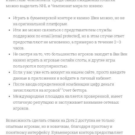
можно выделить NHL и Чемпионат мира по хоккею.
Играть в букмекерской конторе и казино 1Вин можно, но не
на оригинальной платформе.
Или же можно связаться с представителем службы
поддержки по email [email protected], но в этом случае ответ
предоставляют не мгновенно, а примерно в течение 2–3
часов.
Не смотря на то, что большинство игроков заходит в Ван Вин
казино играть в игровые онлайн слоты, и другие игры
пользуются популярностью.
Если у вас уже есть аккаунт на нашем сайте, просто введите
данные в приложении и войдите в личный кабинет.
После ввода определенной комбинации цифр деньги
зачисляются на игровой” “счет беттора.
Международная площадка является проверенной, имеет
отличную репутацию и заслуживает внимание сетевых
игроков.
Возможность сделать ставки на Дота 2 доступна не только
опытным игрокам, но и новичкам, благодаря простому и
понятному интерфейсу. Букмекерская контора предоставляет