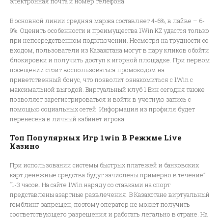
электронная почта и номер телефона.
В основной линии средняя маржа составляет 4-6%, в лайве – 6-
9%. Оценить особенности и преимущества 1Win KZ удастся только
при непосредственном подключении. Несмотря на трудности со
входом, пользователи из Казахстана могут в пару кликов обойти
блокировки и получить доступ к игорной площадке. При первом
посещении стоит воспользоваться промокодом на
приветственный бонус, что позволит ознакомиться с 1Win с
максимальной выгодой. Виртуальный клуб 1 Вин сегодня также
позволяет зарегистрироваться и войти в учетную запись с
помощью социальных сетей. Информация из профиля будет
перенесена в личный кабинет игрока.
Топ Популярных Игр 1win В Режиме Live
Казино
При использовании системы быстрых платежей и банковских
карт денежные средства будут зачислены примерно в течение”
“1-3 часов. На сайте 1Win наряду со ставками на спорт
представлены азартные развлечения. В Казахстане виртуальный
гемблинг запрещен, поэтому оператор не может получить
соответствующего разрешения и работать легально в стране. На