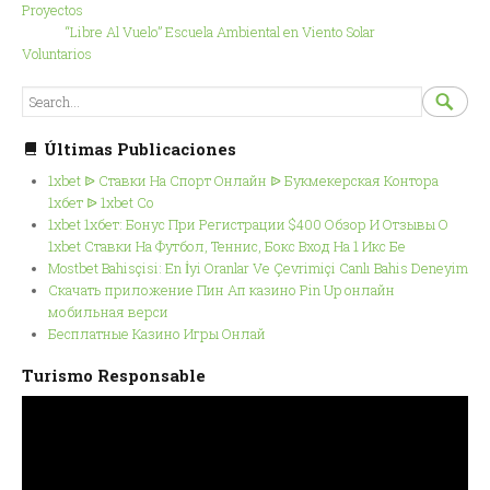
Proyectos
“Libre Al Vuelo” Escuela Ambiental en Viento Solar
Voluntarios
SEARCH

S
FOR...
Últimas Publicaciones
1xbet ᐉ Ставки На Спорт Онлайн ᐉ Букмекерская Контора
1хбет ᐉ 1xbet Co
1xbet 1хбет: Бонус При Регистрации $400 Обзор И Отзывы О
1xbet Ставки На Футбол, Теннис, Бокс Вход На 1 Икс Бе
Mostbet Bahisçisi: En İyi Oranlar Ve Çevrimiçi Canlı Bahis Deneyim
Скачать приложение Пин Ап казино Pin Up онлайн
мобильная верси
Бесплатные Казино Игры Онлай
Turismo Responsable
Reproductor
de
vídeo