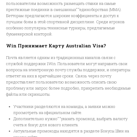
пользователям возможность размещать ставки на самые
престижные поединки в смешанных” “единоборствах (MMA).
Бетторам предлагаются широкие коэффициенты и доступ к
лучшим боям в этой спортивной дисциплине. Среди игроков
особенно популярны теннисные турниры, предлагаемые
букмекерской конторой.
Win Принимает Карту Australian Visa?
Почта является одним из традиционных каналов связи с
службой поддержки 1Win. Пользователи могут направить свои
вопросы на электронную почту службы поддержки, и операторы
ответят на них в кратчайшие сроки. Связь через почту
предоставляет пользователю возможность описать свою
проблему или запрос более подробно, прикрепить необходимые
файлы или скриншоты.
Участники разделяются на команды, а заявки можно
просмотреть на официальном сайте.
Дополнительно нужно” “указать промокод, выбрать валюту
счета и бонус для нового клиента.
Актуальные промокоды находятся в разделе Бонусы 1Вин на
нашем сайте.