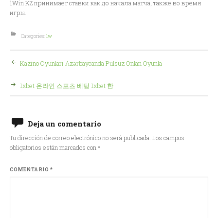
1Win KZ принимает ставки как до начала матча, также во время
игры.
Categories:
1w
Post
Kazino Oyunları Azərbaycanda Pulsuz Onlan Oyunla
navigation
1xbet 온라인 스포츠 베팅 1xbet 한
Deja un comentario
Tu dirección de correo electrónico no será publicada.
Los campos
obligatorios están marcados con
*
COMENTARIO
*