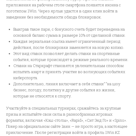
приложения на рабочем столе смартфона появится иконка с
логотипом 1Win. Через ярлык удастся в один клик войти в
заведение без необходимости обхода блокировок.
Выиграв такое пари, с бонусного счета будет переведена на
основной баланс сумма в размере 10% от сделанной ставки.
Каждая зеркальная ссылка имеет ограниченный период
действия, после блокировки заменяется на новую копию.
Этот вид ставок позволяет делать ставки на спортивные
события, которые происходят в режиме реального времени.
Ставки на Старкрафт становятся увлекательным способом
испытать азарт и принять участие во волнующих событиях
киберспорта.
Дополнительно, линия включает в себя ставки” “на шоу
бизнес, погоду, политику и другие события из жизни,
которые не относятся к спорту.
Участвуйте в специальных турнирах, сражайтесь за крупные
призы и испытайте свои силы в разнообразных игровых
форматах, включая «Кэш-столы», «Rapid», «Сит Энд Го» и «Spins».
Покер на официальном сайте 1вин — не просто игра, а настоящее
приключение. После регистрации войти в профиль 1Win KZ