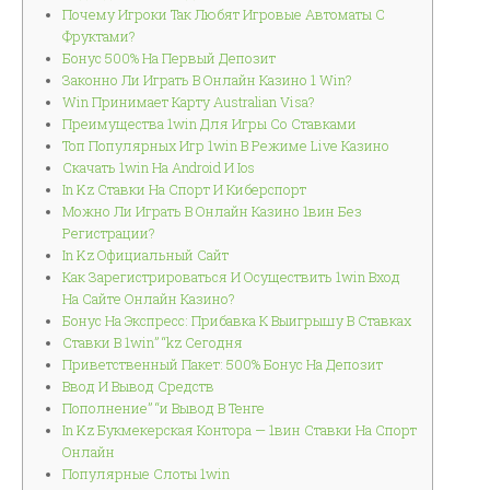
Почему Игроки Так Любят Игровые Автоматы С
Фруктами?
Бонус 500% На Первый Депозит
Законно Ли Играть В Онлайн Казино 1 Win?
Win Принимает Карту Australian Visa?
Преимущества 1win Для Игры Со Ставками
Топ Популярных Игр 1win В Режиме Live Казино
Скачать 1win На Android И Ios
In Kz Ставки На Спорт И Киберспорт
Можно Ли Играть В Онлайн Казино 1вин Без
Регистрации?
In Kz Официальный Сайт
Как Зарегистрироваться И Осуществить 1win Вход
На Сайте Онлайн Казино?
Бонус На Экспресс: Прибавка К Выигрышу В Ставках
Ставки В 1win” “kz Сегодня
Приветственный Пакет: 500% Бонус На Депозит
Ввод И Вывод Средств
Пополнение” “и Вывод В Тенге
In Kz Букмекерская Контора — 1вин Ставки На Спорт
Онлайн
Популярные Слоты 1win