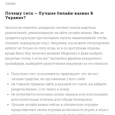
линии.
Почему 1win — Лучшее Онлайн-казино В
Украине?
Нельзя не отметить шикарную систему поиска азартных
развлечений, реализованную на сайте онлайн казино. Вам не
придется вручную пролистывать тысячи наименований, чтобы
отыскать подходящую игру. Например, вы можете отсортировать
каталог не только по типу игры, но и по доступным опциям
вроде Bonus Buy, наличия механик Megaways и даже выбрать
нагретые слоты! А если вы” “являетесь фанатом конкретного
провайдера, выбирайте развлечения напрямую из его каталога.
Пополняя счет, пользователь гарантирует, что это его
личные средства, не одолженные у кого-либо.
На главной странице сайта, в верхней его части, вы найдете
разделы Казино, Live Games и покер.
Не потребуется постоянно искать зеркала или использовать
дополнительные плагины для обхода блокировок.
Лучшие онлайн казино сейчас в обязательно порядке
предоставляют своим игрокам возможность играть в игры с
реальным дилером, поскольку это пользуется огромным