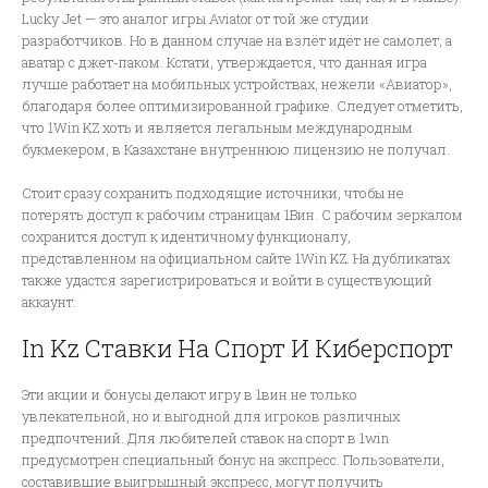
Lucky Jet — это аналог игры Aviator от той же студии
разработчиков. Но в данном случае на взлёт идёт не самолет, а
аватар с джет-паком. Кстати, утверждается, что данная игра
лучше работает на мобильных устройствах, нежели «Авиатор»,
благодаря более оптимизированной графике. Следует отметить,
что 1Win KZ хоть и является легальным международным
букмекером, в Казахстане внутреннюю лицензию не получал.
Стоит сразу сохранить подходящие источники, чтобы не
потерять доступ к рабочим страницам 1Вин. С рабочим зеркалом
сохранится доступ к идентичному функционалу,
представленном на официальном сайте 1Win KZ. На дубликатах
также удастся зарегистрироваться и войти в существующий
аккаунт.
In Kz Ставки На Спорт И Киберспорт
Эти акции и бонусы делают игру в 1вин не только
увлекательной, но и выгодной для игроков различных
предпочтений. Для любителей ставок на спорт в 1win
предусмотрен специальный бонус на экспресс. Пользователи,
составившие выигрышный экспресс, могут получить