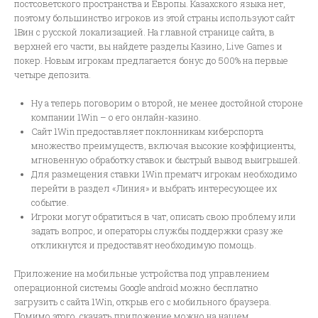
постсоветского пространства и Европы. Казахского языка нет,
поэтому большинство игроков из этой страны используют сайт
1Вин с русской локализацией. На главной странице сайта, в
верхней его части, вы найдете разделы Казино, Live Games и
покер. Новым игрокам предлагается бонус до 500% на первые
четыре депозита.
Ну а теперь поговорим о второй, не менее достойной стороне
компании 1Win – о его онлайн-казино.
Сайт 1Win предоставляет поклонникам киберспорта
множество преимуществ, включая высокие коэффициенты,
мгновенную обработку ставок и быстрый вывод выигрышей.
Для размещения ставки 1Win прематч игрокам необходимо
перейти в раздел «Линия» и выбрать интересующее их
событие.
Игроки могут обратиться в чат, описать свою проблему или
задать вопрос, и операторы службы поддержки сразу же
откликнутся и предоставят необходимую помощь.
Приложение на мобильные устройства под управлением
операционной системы Google android можно бесплатно
загрузить с сайта 1Win, открыв его с мобильного браузера.
Помимо этого, скачать приложение можно на нашем