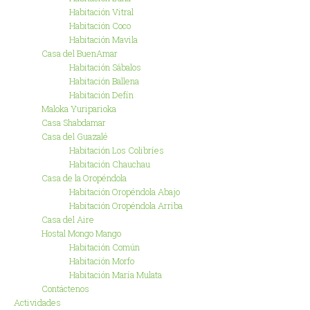
Habitación Vitral
Habitación Coco
Habitación Mavila
Casa del BuenAmar
Habitación Sábalos
Habitación Ballena
Habitación Defín
Maloka Yuriparioka
Casa Shabdamar
Casa del Guazalé
Habitación Los Colibríes
Habitación Chauchau
Casa de la Oropéndola
Habitación Oropéndola Abajo
Habitación Oropéndola Arriba
Casa del Aire
Hostal Mongo Mango
Habitación Común
Habitación Morfo
Habitación María Mulata
Contáctenos
Actividades