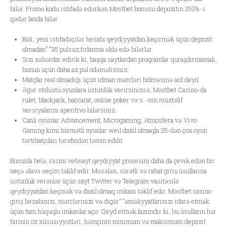
bilər. Promo kodu istifadə edərkən Mostbet bonusu depozitin 150% -i
qədər landa bilər.
Bəli, yeni istifadəçilər hesabı qeydiyyatdan keçirmək üçün depozit
olmadan” “35 pulsuz fırlanma əldə edə bilərlər.
Sizi xəbərdar edirik ki, başqa saytlardan proqramlar quraşdırmamalı,
bunun üçün daha az pul ödəməlisiniz.
Matçlar real olmadığı üçün idman mərcləri bölməsinə aid deyil.
Əgər stolüstü oyunlara üstünlük verirsinizsə, Mostbet Casino-da
rulet, blackjack, baccarat, online poker və s. -nin müxtəlif
versiyalarını aperitivo bilərsiniz.
Canlı oyunlar Advancement, Microgaming, Atmosfera və Vivo
Gaming kimi hörmətli oyunlar weil daxil olmaqla 25-dən çox oyun
tərtibatçıları tərəfindən təmin edilir.
Bununla belə, rəsmi vebsayt qeydiyyat prosesini daha da çevik edən bir
neçə əlavə seçim təklif edir. Məsələn, sürətli və rahat giriş üsullarına
üstünlük verənlər üçün sayt Twitter və Telegram vasitəsilə
qeydiyyatdan keçmək və daxil olmaq imkanı təklif edir. Mostbet casino
giriş hesabınızı, mərclərinizi və digər” “əməliyyatlarınızı idarə etmək
üçün tam hüquqlu imkanlar açır. Qeyd etmək lazımdır ki, bu üsulların hər
birinin öz xüsusiyyətləri, həmçinin minimum və maksimum depozit