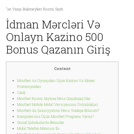
“ən Yaxşı Bukmeyker Rəsmi Saytı
İdman Mərcləri Və
Onlayn Kazino 500
Bonus Qazanın Giriş
Content
Mostbet Az Oyunçuları Üçün Kazino Və İdman
Promosyonları
Canlı
Mostbet Rəsmi Saytına Necə Qoşulmaq Olar
Mostbet Mobile Mobil Versiyasının Üstünlükləri
Mostbet-də Şəxsiyyətimi Necə Yoxlaya Bilərəm?
Kompüteriniz Üçün Mostbet Proqramı Varmı?
Sosial Şəbəkələrdə Bonuslar
Mobil Telefon Nömrəsi Ilə