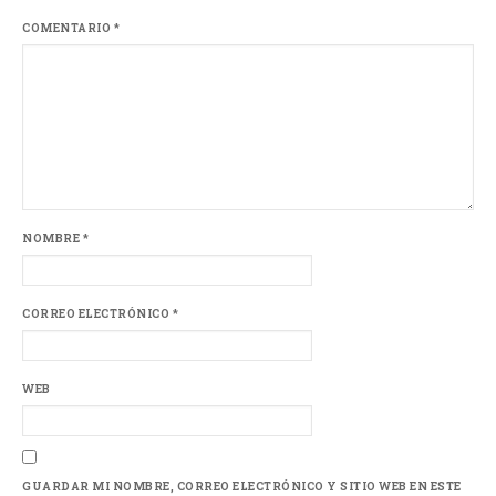
COMENTARIO
*
NOMBRE
*
CORREO ELECTRÓNICO
*
WEB
GUARDAR MI NOMBRE, CORREO ELECTRÓNICO Y SITIO WEB EN ESTE