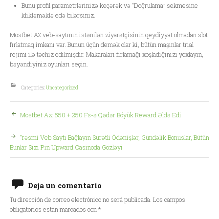
Bunu profil parametrlərinizə keçərək və “Doğrulama” sekmesine
klikləməklə edə bilərsiniz.
Mostbet AZ veb-saytının istənilən ziyarətçisinin qeydiyyat olmadan slot
fırlatmaq imkanı var. Bunun üçün demək olar ki, bütün maşınlar trial
rejimi ilə təchiz edilmişdir. Makaraları fırlamağı xoşladığınızı yoxlayın,
bəyəndiyiniz oyunları seçin.
Categories:
Uncategorized
Post
Mostbet Az: 550 + 250 Fs-ə Qədər Böyük Reward Əldə Edi
navigation
“rəsmi Veb Saytı Bağlayın️ Sürətli Ödənişlər, Gündəlik Bonuslar, Bütün
Bunlar Sizi Pin Upward Casinoda Gözləyi
Deja un comentario
Tu dirección de correo electrónico no será publicada.
Los campos
obligatorios están marcados con
*