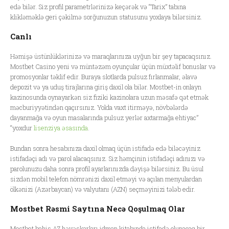
edə bilər. Siz profil parametrlərinizə keçərək və “Tarix” tabına
klikləməklə geri çəkilmə sorğunuzun statusunu yoxlaya bilərsiniz.
Canlı
Həmişə üstünlüklərinizə və maraqlarınıza uyğun bir şey tapacaqsınız.
Mostbet Casino yeni və müntəzəm oyunçular üçün müxtəlif bonuslar və
promosyonlar təklif edir. Buraya slotlarda pulsuz fırlanmalar, əlavə
depozit və ya uduş tirajlarına giriş daxil ola bilər. Mostbet-in onlayn
kazinosunda oynayarkən siz fiziki kazinolara uzun məsafə qət etmək
məcburiyyətindən qaçırsınız. Yolda vaxt itirməyə, növbələrdə
dayanmağa və oyun masalarında pulsuz yerlər axtarmağa ehtiyac”
“yoxdur
lisenziya əsasında
.
Bundan sonra hesabınıza daxil olmaq üçün istifadə edə biləcəyiniz
istifadəçi adı və parol alacaqsınız. Siz həmçinin istifadəçi adınızı və
parolunuzu daha sonra profil ayarlarınızda dəyişə bilərsiniz. Bu üsul
sizdən mobil telefon nömrənizi daxil etməyi və açılan menyulardan
ölkənizi (Azərbaycan) və valyutanı (AZN) seçməyinizi tələb edir.
Mostbet Rəsmi Saytına Necə Qoşulmaq Olar
Mostbet bahis AZ həvəskarları idman kitabında istifadə olunacaq bir