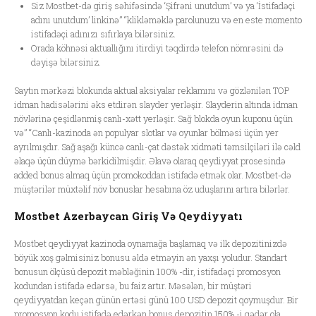
Siz Mostbet-də giriş səhifəsində ‘Şifrəni unutdum’ və ya ‘İstifadəçi
adını unutdum’ linkinə” “klikləməklə parolunuzu və en este momento
istifadəçi adınızı sıfırlaya bilərsiniz.
Orada köhnəsi aktuallığını itirdiyi təqdirdə telefon nömrəsini də
dəyişə bilərsiniz.
Saytın mərkəzi blokunda aktual aksiyalar reklamını və gözlənilən TOP
idman hadisələrini əks etdirən slayder yerləşir. Slayderin altında idman
növlərinə çeşidlənmiş canlı-xətt yerləşir. Sağ blokda oyun kuponu üçün
və” “Canlı-kazinoda ən populyar slotlar və oyunlar bölməsi üçün yer
ayrılmışdır. Sağ aşağı küncə canlı-çat dəstək xidməti təmsilçiləri ilə cəld
əlaqə üçün düymə bərkidilmişdir. Əlavə olaraq qeydiyyat prosesində
added bonus almaq üçün promokoddan istifadə etmək olar. Mostbet-də
müştərilər müxtəlif növ bonuslar hesabına öz uduşlarını artıra bilərlər.
Mostbet Azerbaycan Giriş Və Qeydiyyatı
Mostbet qeydiyyat kazinoda oynamağa başlamaq və ilk depozitinizdə
böyük xoş gəlmisiniz bonusu əldə etməyin ən yaxşı yoludur. Standart
bonusun ölçüsü depozit məbləğinin 100% -dir, istifadəçi promosyon
kodundan istifadə edərsə, bu faiz artır. Məsələn, bir müştəri
qeydiyyatdan keçən günün ertəsi günü 100 USD depozit qoymuşdur. Bir
promosyon kodu istifadə edərkən bonus depozitin 150% -i qədər ola