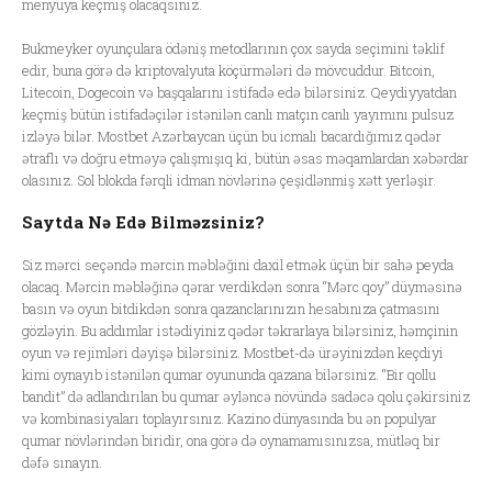
menyuya keçmiş olacaqsınız.
Bukmeyker oyunçulara ödəniş metodlarının çox sayda seçimini təklif
edir, buna görə də kriptovalyuta köçürmələri də mövcuddur. Bitcoin,
Litecoin, Dogecoin və başqalarını istifadə edə bilərsiniz. Qeydiyyatdan
keçmiş bütün istifadəçilər istənilən canlı matçın canlı yayımını pulsuz
izləyə bilər. Mostbet Azərbaycan üçün bu icmalı bacardığımız qədər
ətraflı və doğru etməyə çalışmışıq ki, bütün əsas məqamlardan xəbərdar
olasınız. Sol blokda fərqli idman növlərinə çeşidlənmiş xətt yerləşir.
Saytda Nə Edə Bilməzsiniz?
Siz mərci seçəndə mərcin məbləğini daxil etmək üçün bir sahə peyda
olacaq. Mərcin məbləğinə qərar verdikdən sonra “Mərc qoy” düyməsinə
basın və oyun bitdikdən sonra qazanclarınızın hesabınıza çatmasını
gözləyin. Bu addımlar istədiyiniz qədər təkrarlaya bilərsiniz, həmçinin
oyun və rejimləri dəyişə bilərsiniz. Mostbet-də ürəyinizdən keçdiyi
kimi oynayıb istənilən qumar oyununda qazana bilərsiniz. “Bir qollu
bandit” də adlandırılan bu qumar əyləncə növündə sadəcə qolu çəkirsiniz
və kombinasiyaları toplayırsınız. Kazino dünyasında bu ən populyar
qumar növlərindən biridir, ona görə də oynamamısınızsa, mütləq bir
dəfə sınayın.