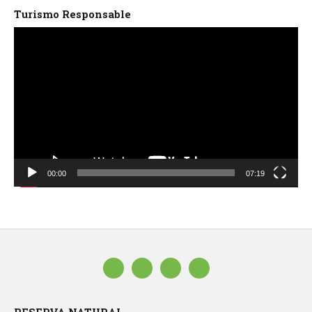
Turismo Responsable
Reproductor
de
vídeo
00:00
07:19
Facebook
TripAdvisor
Booking
AirBNB