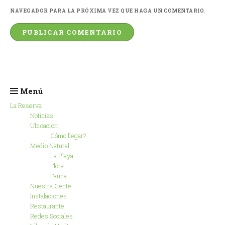
NAVEGADOR PARA LA PRÓXIMA VEZ QUE HAGA UN COMENTARIO.
Menú
La Reserva
Noticias
Ubicación
Cómo llegar?
Medio Natural
La Playa
Flora
Fauna
Nuestra Gente
Instalaciones
Restaurante
Redes Sociales