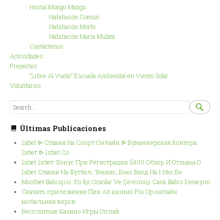
Hostal Mongo Mango
Habitación Común
Habitación Morfo
Habitación María Mulata
Contáctenos
Actividades
Proyectos
“Libre Al Vuelo” Escuela Ambiental en Viento Solar
Voluntarios
SEARCH

S
FOR...
Últimas Publicaciones
1xbet ᐉ Ставки На Спорт Онлайн ᐉ Букмекерская Контора
1хбет ᐉ 1xbet Co
1xbet 1хбет: Бонус При Регистрации $400 Обзор И Отзывы О
1xbet Ставки На Футбол, Теннис, Бокс Вход На 1 Икс Бе
Mostbet Bahisçisi: En İyi Oranlar Ve Çevrimiçi Canlı Bahis Deneyim
Скачать приложение Пин Ап казино Pin Up онлайн
мобильная верси
Бесплатные Казино Игры Онлай