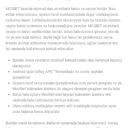
MOSBET hazırda mövcud olan ən etibarlı bahis və casino biridir. Bizə
etibar etmirsinizsə, üçüncü tərəf mənbələrindəki digər istifadəçilərin
rəylərinə baxın. İstifadəçilərimizin əksəriyyəti hələ də bizimlə oynayır,
saytın bütün sistemini və funksionallığını sevirlər. MOSBET ən etibarlı
casino və bahis saytlarından biridir, bütün bahisləriniz qorunur, yox ola
və ya yox onda bilməz. Saytla bağlı hər hansı bir probleminiz varsa,
texniki dəstək xidmətinə müraciət edə bilərsiniz, işçilər sualınızı tez
bir zamanda həll etməyə kömək edəcəklər.
Bundan sonra oyunların müxtəlif kateqoriyaları olan menyuya keçmiş
olacaqsınız.
Android üçün tətbiq APK” “formatdadır və rəsmi saytdan
quraşdırılır.
Üçüncü tərəf resursundan quraşdırarkən sizə zərərli proqram və ya
Mostbet bukmeker kontoru ilə əlaqəsi olmayan proqram verilə bilər.
Bütün bahisçilərə Mostbet azerbaycan bukmeker kontoru veb
saytında bahis etmələrini tövsiyə edirəm.
Əlavə edilmiş məbləğdən veycer x60-a çatdıqda müştərilər üçün
əsas balansa bonus köçürülür.
Bundan sonra hesabınızı doldurub oynamağa başlaya bilərsiniz. Ancaq