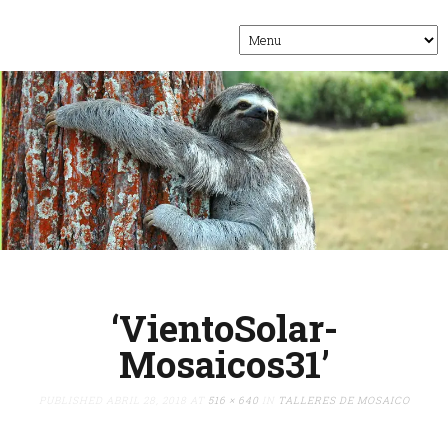
‘VientoSolar-
Mosaicos31’
PUBLISHED
ABRIL 28, 2018
AT
516 × 640
IN
TALLERES DE MOSAICO