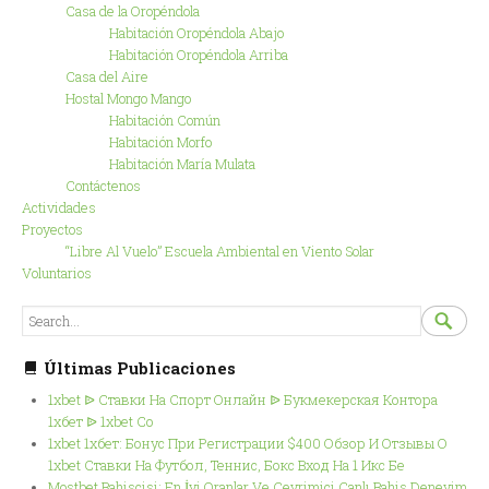
Casa de la Oropéndola
Habitación Oropéndola Abajo
Habitación Oropéndola Arriba
Casa del Aire
Hostal Mongo Mango
Habitación Común
Habitación Morfo
Habitación María Mulata
Contáctenos
Actividades
Proyectos
“Libre Al Vuelo” Escuela Ambiental en Viento Solar
Voluntarios
SEARCH

S
FOR...
Últimas Publicaciones
1xbet ᐉ Ставки На Спорт Онлайн ᐉ Букмекерская Контора
1хбет ᐉ 1xbet Co
1xbet 1хбет: Бонус При Регистрации $400 Обзор И Отзывы О
1xbet Ставки На Футбол, Теннис, Бокс Вход На 1 Икс Бе
Mostbet Bahisçisi: En İyi Oranlar Ve Çevrimiçi Canlı Bahis Deneyim