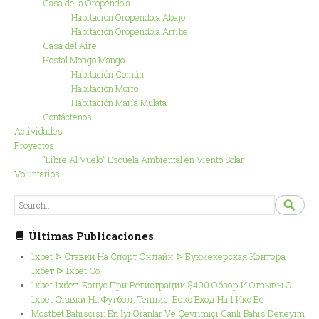
Casa de la Oropéndola
Habitación Oropéndola Abajo
Habitación Oropéndola Arriba
Casa del Aire
Hostal Mongo Mango
Habitación Común
Habitación Morfo
Habitación María Mulata
Contáctenos
Actividades
Proyectos
“Libre Al Vuelo” Escuela Ambiental en Viento Solar
Voluntarios
SEARCH

S
FOR...
Últimas Publicaciones
1xbet ᐉ Ставки На Спорт Онлайн ᐉ Букмекерская Контора
1хбет ᐉ 1xbet Co
1xbet 1хбет: Бонус При Регистрации $400 Обзор И Отзывы О
1xbet Ставки На Футбол, Теннис, Бокс Вход На 1 Икс Бе
Mostbet Bahisçisi: En İyi Oranlar Ve Çevrimiçi Canlı Bahis Deneyim