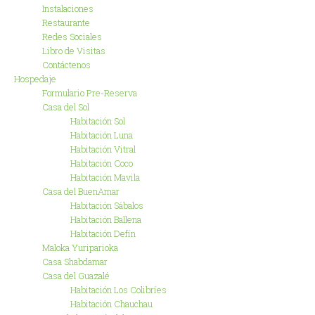
Instalaciones
Restaurante
Redes Sociales
Libro de Visitas
Contáctenos
Hospedaje
Formulario Pre-Reserva
Casa del Sol
Habitación Sol
Habitación Luna
Habitación Vitral
Habitación Coco
Habitación Mavila
Casa del BuenAmar
Habitación Sábalos
Habitación Ballena
Habitación Defín
Maloka Yuriparioka
Casa Shabdamar
Casa del Guazalé
Habitación Los Colibríes
Habitación Chauchau