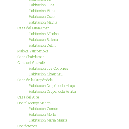
Habitación Luna
Habitación Vitral
Habitación Coco
Habitación Mavila
Casa del BuenAmar
Habitación Sábalos
Habitación Ballena
Habitación Defín
Maloka Yuriparioka
Casa Shabdamar
Casa del Guazalé
Habitación Los Colibríes
Habitación Chauchau
Casa de la Oropéndola
Habitación Oropéndola Abajo
Habitación Oropéndola Arriba
Casa del Aire
Hostal Mongo Mango
Habitación Común
Habitación Morfo
Habitación María Mulata
Contáctenos