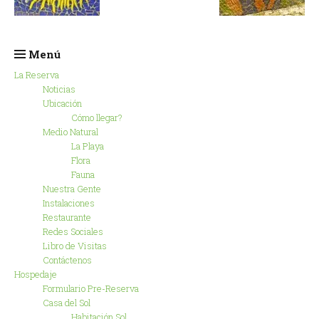
Menú
La Reserva
Noticias
Ubicación
Cómo llegar?
Medio Natural
La Playa
Flora
Fauna
Nuestra Gente
Instalaciones
Restaurante
Redes Sociales
Libro de Visitas
Contáctenos
Hospedaje
Formulario Pre-Reserva
Casa del Sol
Habitación Sol