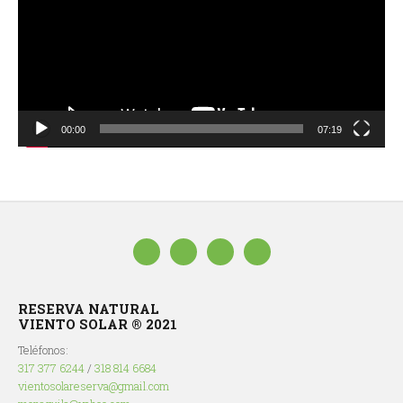
00:00
07:19
Facebook
TripAdvisor
Booking
AirBNB
RESERVA NATURAL
VIENTO SOLAR ® 2021
Teléfonos:
317 377 6244
/
318 814 6684
vientosolareserva@gmail.com