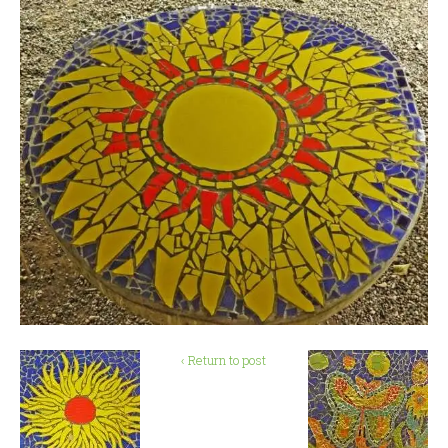
‹ Return to post