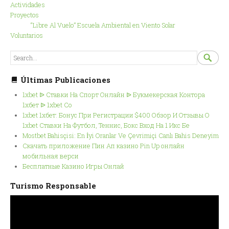
Actividades
Proyectos
“Libre Al Vuelo” Escuela Ambiental en Viento Solar
Voluntarios
SEARCH

S
FOR...
Últimas Publicaciones
1xbet ᐉ Ставки На Спорт Онлайн ᐉ Букмекерская Контора
1хбет ᐉ 1xbet Co
1xbet 1хбет: Бонус При Регистрации $400 Обзор И Отзывы О
1xbet Ставки На Футбол, Теннис, Бокс Вход На 1 Икс Бе
Mostbet Bahisçisi: En İyi Oranlar Ve Çevrimiçi Canlı Bahis Deneyim
Скачать приложение Пин Ап казино Pin Up онлайн
мобильная верси
Бесплатные Казино Игры Онлай
Turismo Responsable
Reproductor
de
vídeo