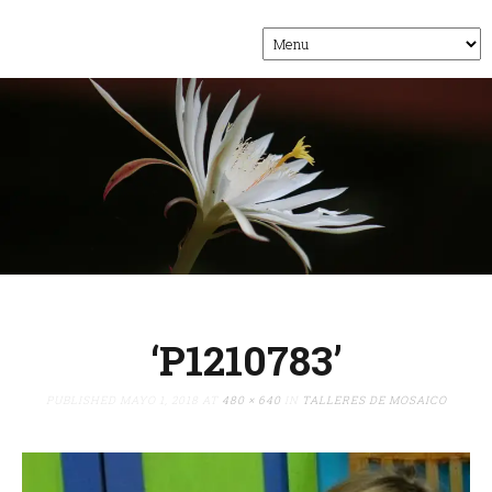
‘P1210783’
PUBLISHED
MAYO 1, 2018
AT
480 × 640
IN
TALLERES DE MOSAICO