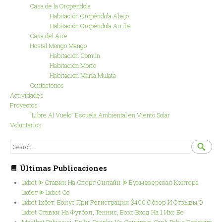
Casa de la Oropéndola
Habitación Oropéndola Abajo
Habitación Oropéndola Arriba
Casa del Aire
Hostal Mongo Mango
Habitación Común
Habitación Morfo
Habitación María Mulata
Contáctenos
Actividades
Proyectos
“Libre Al Vuelo” Escuela Ambiental en Viento Solar
Voluntarios
SEARCH

S
FOR...
Últimas Publicaciones
1xbet ᐉ Ставки На Спорт Онлайн ᐉ Букмекерская Контора
1хбет ᐉ 1xbet Co
1xbet 1хбет: Бонус При Регистрации $400 Обзор И Отзывы О
1xbet Ставки На Футбол, Теннис, Бокс Вход На 1 Икс Бе