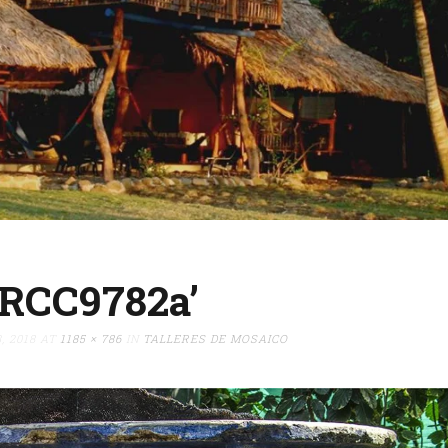
_RCC9782a’
, 2018
AT
1185 × 786
IN
TALLERES DE MOSAICO