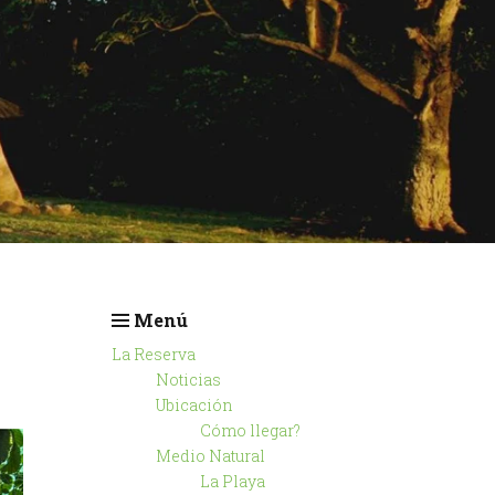
Menú
La Reserva
Noticias
Ubicación
Cómo llegar?
Medio Natural
La Playa