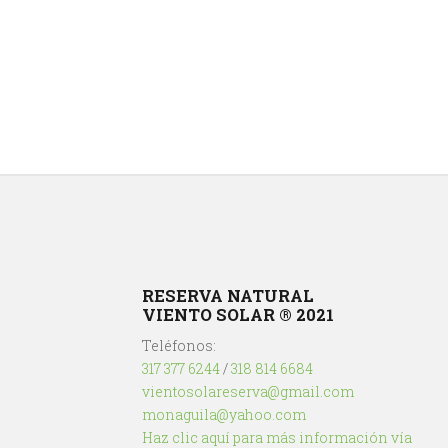
RESERVA NATURAL
VIENTO SOLAR ® 2021
Teléfonos:
317 377 6244
/
318 814 6684
vientosolareserva@gmail.com
monaguila@yahoo.com
Haz clic aquí para más información vía