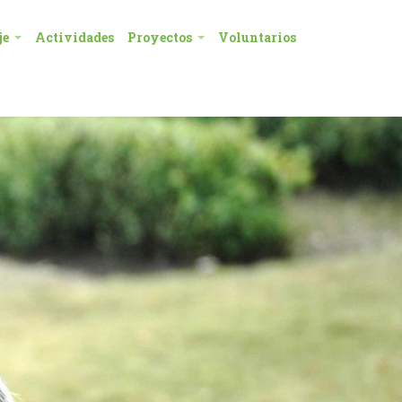
je
Actividades
Proyectos
Voluntarios