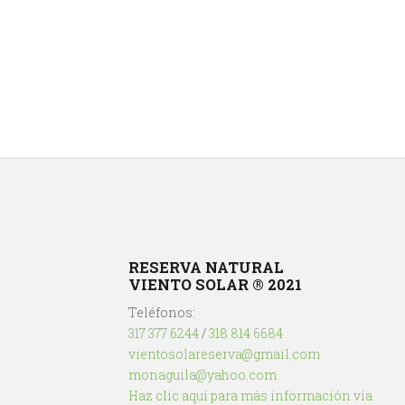
RESERVA NATURAL
VIENTO SOLAR ® 2021
Teléfonos:
317 377 6244
/
318 814 6684
vientosolareserva@gmail.com
monaguila@yahoo.com
Haz clic aquí para más información vía