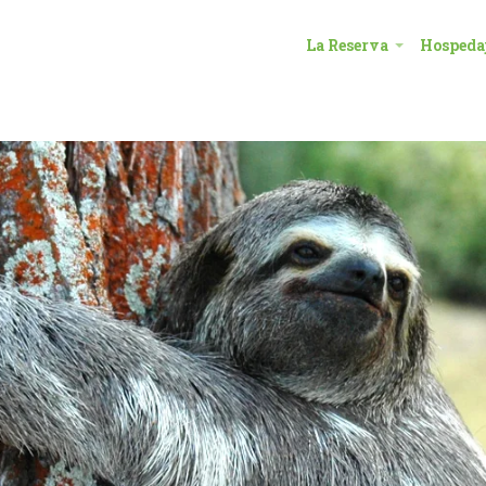
La Reserva
Hospeda