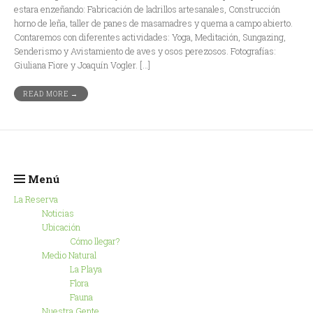
estara enzeñando: Fabricación de ladrillos artesanales, Construcción
horno de leña, taller de panes de masamadres y quema a campo abierto.
Contaremos con diferentes actividades: Yoga, Meditación, Sungazing,
Senderismo y Avistamiento de aves y osos perezosos. Fotografías:
Giuliana Fiore y Joaquín Vogler. […]
READ MORE →
Menú
La Reserva
Noticias
Ubicación
Cómo llegar?
Medio Natural
La Playa
Flora
Fauna
Nuestra Gente