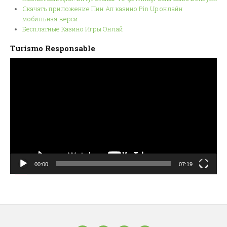
Скачать приложение Пин Ап казино Pin Up онлайн
мобильная верси
Бесплатные Казино Игры Онлай
Turismo Responsable
Reproductor
de
vídeo
00:00
07:19