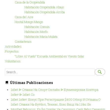
Casa de la Oropéndola
Habitación Oropéndola Abajo
Habitación Oropéndola Arriba
Casa del Aire
Hostal Mongo Mango
Habitación Común
Habitación Morfo
Habitación María Mulata
Contáctenos
Actividades
Proyectos
“Libre Al Vuelo” Escuela Ambiental en Viento Solar
Voluntarios
SEARCH

S
FOR...
Últimas Publicaciones
1xbet ᐉ Ставки На Спорт Онлайн ᐉ Букмекерская Контора
1хбет ᐉ 1xbet Co
1xbet 1хбет: Бонус При Регистрации $400 Обзор И Отзывы О
1xbet Ставки На Футбол, Теннис, Бокс Вход На 1 Икс Бе
Mostbet Bahisçisi: En İyi Oranlar Ve Çevrimiçi Canlı Bahis Deneyim