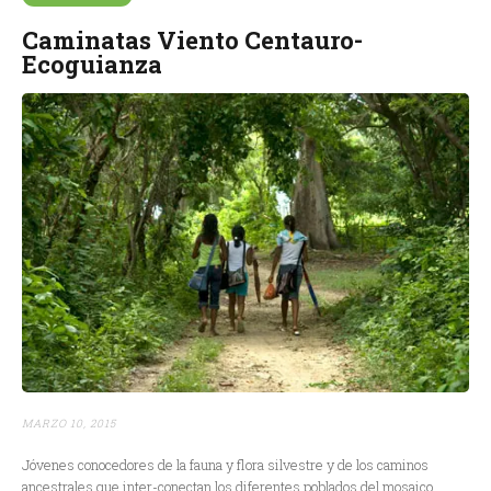
Caminatas Viento Centauro-
Ecoguianza
MARZO 10, 2015
Jóvenes conocedores de la fauna y flora silvestre y de los caminos
ancestrales que inter-conectan los diferentes poblados del mosaico