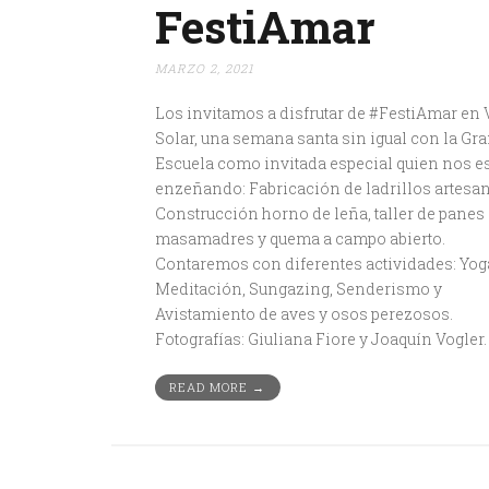
FestiAmar
MARZO 2, 2021
Los invitamos a disfrutar de #FestiAmar en 
Solar, una semana santa sin igual con la Gra
Escuela como invitada especial quien nos e
enzeñando: Fabricación de ladrillos artesan
Construcción horno de leña, taller de panes
masamadres y quema a campo abierto.
Contaremos con diferentes actividades: Yog
Meditación, Sungazing, Senderismo y
Avistamiento de aves y osos perezosos.
Fotografías: Giuliana Fiore y Joaquín Vogler. 
READ MORE →