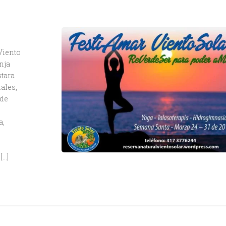
Viento
nja
stara
ales,
 de
a,
[…]