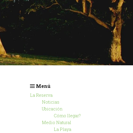
Menú
La Reserva
Noticias
Ubicación
Cómo llegar?
Medio Natural
La Playa