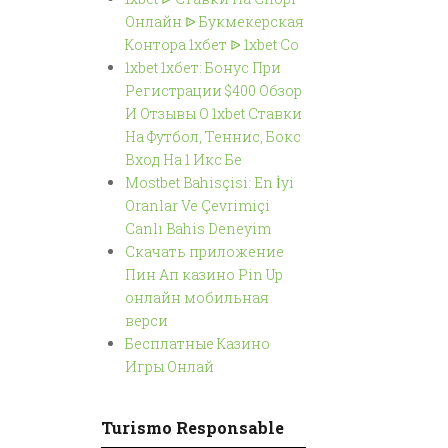
Онлайн ᐉ Букмекерская
Контора 1хбет ᐉ 1xbet Co
1xbet 1хбет: Бонус При
Регистрации $400 Обзор
И Отзывы О 1xbet Ставки
На Футбол, Теннис, Бокс
Вход На 1 Икс Бе
Mostbet Bahisçisi: En İyi
Oranlar Ve Çevrimiçi
Canlı Bahis Deneyim
Скачать приложение
Пин Ап казино Pin Up
онлайн мобильная
верси
Бесплатные Казино
Игры Онлай
Turismo Responsable