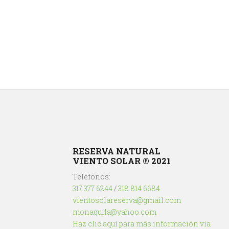
RESERVA NATURAL
VIENTO SOLAR ® 2021
Teléfonos:
317 377 6244
/
318 814 6684
vientosolareserva@gmail.com
monaguila@yahoo.com
Haz clic aquí para más información vía