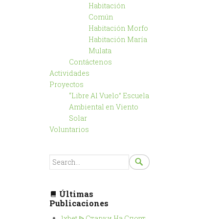
Habitación
Común
Habitación Morfo
Habitación María
Mulata
Contáctenos
Actividades
Proyectos
“Libre Al Vuelo” Escuela
Ambiental en Viento
Solar
Voluntarios
SEARCH

SEARCH
FOR...
Últimas
Publicaciones
1xbet ᐉ Ставки На Спорт