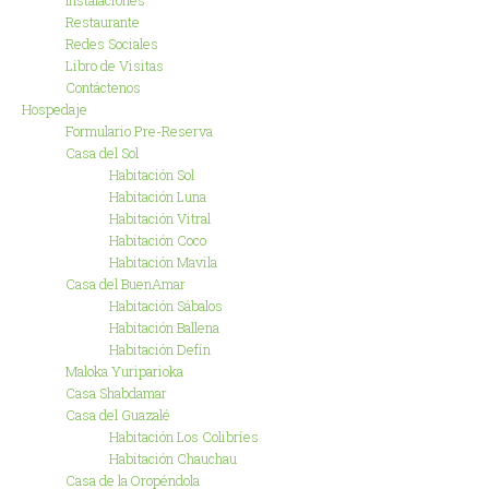
Instalaciones
Restaurante
Redes Sociales
Libro de Visitas
Contáctenos
Hospedaje
Formulario Pre-Reserva
Casa del Sol
Habitación Sol
Habitación Luna
Habitación Vitral
Habitación Coco
Habitación Mavila
Casa del BuenAmar
Habitación Sábalos
Habitación Ballena
Habitación Defín
Maloka Yuriparioka
Casa Shabdamar
Casa del Guazalé
Habitación Los Colibríes
Habitación Chauchau
Casa de la Oropéndola