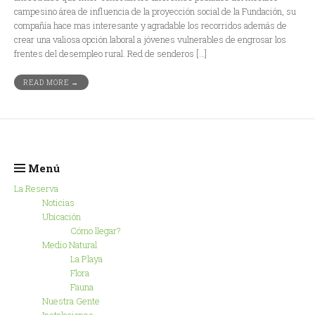
campesino área de influencia de la proyección social de la Fundación, su
compañía hace mas interesante y agradable los recorridos además de
crear una valiosa opción laboral a jóvenes vulnerables de engrosar los
frentes del desempleo rural. Red de senderos […]
READ MORE →
Menú
La Reserva
Noticias
Ubicación
Cómo llegar?
Medio Natural
La Playa
Flora
Fauna
Nuestra Gente