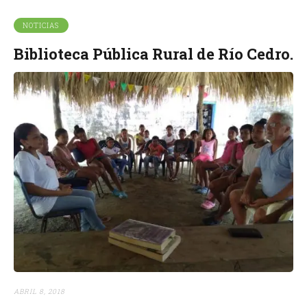
NOTICIAS
Biblioteca Pública Rural de Río Cedro.
ABRIL 8, 2018