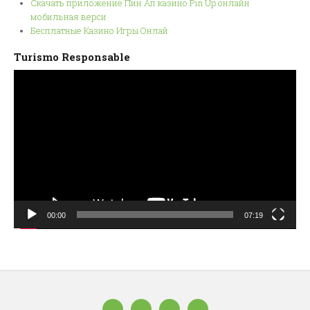
Скачать приложение Пин Ап казино Pin Up онлайн
мобильная верси
Бесплатные Казино Игры Онлай
Turismo Responsable
Reproductor
de
vídeo
00:00
07:19