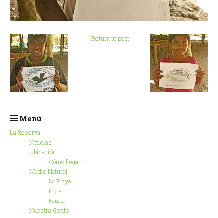
‹ Return to post
Menú
La Reserva
Noticias
Ubicación
Cómo llegar?
Medio Natural
La Playa
Flora
Fauna
Nuestra Gente