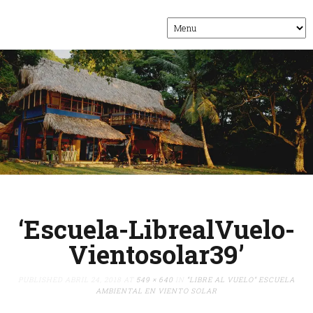
‘Escuela-LibrealVuelo-
Vientosolar39’
PUBLISHED
ABRIL 24, 2018
AT
549 × 640
IN
“LIBRE AL VUELO” ESCUELA
AMBIENTAL EN VIENTO SOLAR