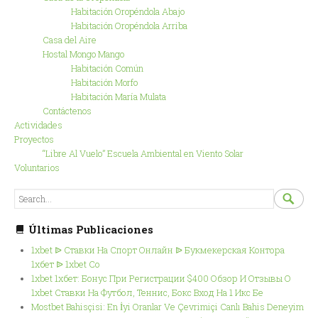
Habitación Oropéndola Abajo
Habitación Oropéndola Arriba
Casa del Aire
Hostal Mongo Mango
Habitación Común
Habitación Morfo
Habitación María Mulata
Contáctenos
Actividades
Proyectos
“Libre Al Vuelo” Escuela Ambiental en Viento Solar
Voluntarios
SEARCH

S
FOR...
Últimas Publicaciones
1xbet ᐉ Ставки На Спорт Онлайн ᐉ Букмекерская Контора
1хбет ᐉ 1xbet Co
1xbet 1хбет: Бонус При Регистрации $400 Обзор И Отзывы О
1xbet Ставки На Футбол, Теннис, Бокс Вход На 1 Икс Бе
Mostbet Bahisçisi: En İyi Oranlar Ve Çevrimiçi Canlı Bahis Deneyim