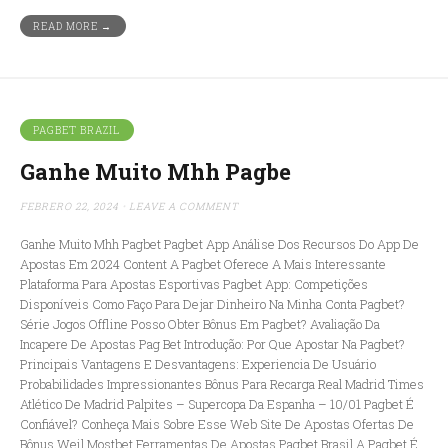
READ MORE →
PAGBET BRAZIL
Ganhe Muito Mhh Pagbe
FEBRERO 22, 2024
LEAVE A COMMENT
Ganhe Muito Mhh Pagbet Pagbet App Análise Dos Recursos Do App De
Apostas Em 2024 Content A Pagbet Oferece A Mais Interessante
Plataforma Para Apostas Esportivas Pagbet App: Competições
Disponíveis Como Faço Para Dejar Dinheiro Na Minha Conta Pagbet?
Série Jogos Offline Posso Obter Bônus Em Pagbet? Avaliação Da
Incapere De Apostas Pag Bet Introdução: Por Que Apostar Na Pagbet?
Principais Vantagens E Desvantagens: Experiencia De Usuário
Probabilidades Impressionantes Bônus Para Recarga Real Madrid Times
Atlético De Madrid Palpites – Supercopa Da Espanha – 10/01 Pagbet É
Confiável? Conheça Mais Sobre Esse Web Site De Apostas Ofertas De
Bônus Weil Mostbet Ferramentas De Apostas Pagbet Brasil A Pagbet É