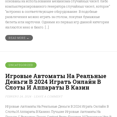
основаны на использовании механизма случайных чисел либо
компьютеризированного генератора случайных чисел, которое”
“встроено в соответствующее оборудование. В подобные
развлечения можно играть за столом, покупая бумажные
билеты или карточки. Одними из первых игр данной категории
являются кено и бинго. […]
READ MORE →
UNCATEGORIZED
Игровые Автоматы На Реальные
Деньги В 2024 Играть Онлайн В
Слоты И Аппараты В Казин
FEBRERO 24, 2024
LEAVE A COMMENT
Игровые Автоматы На Реальные Деньги В 2024 Играть Онлайн В
Слоты И Аппараты В Казино Лучшие Игровые Автоматы На
Деньги С Выводом Денег Content Виды Бонусов И Призовых Игр В