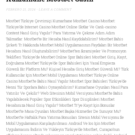
FEBRERO 21, 2024
LEAVE A COMMENT
Mostbet Türkiye Çevrimiçi Kumarhane Mostbet Casino Mostbet:
Türkiye’de Internet Casino Mostbet Online Slotlar Ve Canlı-casino
Content Nasıl Giriş Yapılır? Para Yatırma Ve Çekme Adım Adım
Talimatlar: Mostbet’te Bir Hesaba Nasıl Kaydolabilirim? Mostbet Bahis
Şirketi Tr Hakkında Mostbet Mobil Uygulamasının Faydaları Bir Mostbet
Hesabını Nasıl Oluşturabilirim? Mostbet’ten Ikramiyeler Ve Promosyon
Teklifleri Türkiye’de Mostbet Online Spor Bahisleri Mostbet Giriş, Kayıt,
Doğrulama Mostbet Türkiye’de Spor Bahisleri Için Yasal Empieza
Güvenli Bir Platform Mu? Kişisel Hesaba Giriş Mostbet Güvenli Mi? Türk
Kullanıcılar Için Mostbet Mobil Uygulaması Mostbet Türkiye Online
Casino Mostbet’te Bahis Nasıl Yapılır Mostbet Spor Bahisleri Türkiye’de
Nenni Tür Sporlara Bahis Oynayabilirim? Kumarhane Oyunları Nasıl Para
Yatırılır Ve Çekilir? Web Sitesinin Mobil Versiyonu Mostbet’te Bahis
Yapılabilecek Popüler Spor Etkinlikleri Spor Disiplinleri Mostbet
Hesabınıza Nasıl Giriş Yapılır? Mostbet Tr’ye Kayıt Için Bonuslar
Mostbet’te Masa Oyunları Mostbet Başka Hizmetler De Sunuyor Mu?
Mostbet’te Haftalık Para Yatırma Bonusları Sitenin Mobil Versiyonu Ile
Mobil Uygulamanın Karşılaştırılması Android Ve Ios Için Mostbet
Uygulamasını İndirin Ve Yükleyin Türkiye’de Mostbet, Curaçao’nun