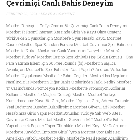
Çevrimiçi Canlı Bahis Deneyim
FEBRERO 28, 2024
LEAVE A COMMENT
Mostbet Bahisçisi: En İyi Oranlar Ve Çevrimiçi Canlı Bahis Deneyimi
Mostbet Tr Resmî Internet Sitesinde Giriş Ve Kayıt Olma Content
Türkiye’den Oyuncular Için Mostbet’e Oyun Hesabı Kaydı Mostbet
Casino Mostbet Spor Bahisleri Borsası Mostbet Çevrimiçi Spor Bahisleri
Mostbet’te Kriket Maçlarının Canlı Yayınlarını Izleyebilir Miyim?
Mostbet Türkiye” Mostbet Casino Spor Için 0 Hoş Geldin Bonusu + One
Para Yatırma Işlemi Için 50 Free Rounds (fs) Mostbet’in Başlıca
Avantajları Mostbet’te Spor Bahisleri Nasıl Yapılır? Android Ve Ios Için
Mostbet Uygulaması Mostbet’te Bahis Çeşitleri Mostbet Ios Uygulaması
Nasıl Indirilir Mostbet’in Diğer Bahis Sitelerinden Farkı Nedir? Mostbet
Tr Casino’sunda Promosyon Kodları Mostbet’te Promosyon Kodlarını
Kullanma Mostbet’te Müşteri Desteği Mostbet Mostbet Türkiye
Kumarhanesine Kayıt Ve Giriş Mostbet” “güncel Giriş Adresi: Durante
Yeni Bağlantıyı Buradan Bulabilirsiniz Mostbet Güvenli Mi? Mostbet
Hesabınıza Giriş Yapın Mostbet Bonusları Türkiye Sah Web Sitesi
Çevrimiçi Casino Mostbet Mostbet Güvenilir Mi? Mostbet’te Bahis
Yapılabilecek Popüler” “spor Etkinlikleri Mostbet Kayıt Ve Doğrulama
Mostbet’e Kaydolun Empieza Giriş” “yapın Mostbet Spor Bahisleri
Amerikan Futbolu Mostbet Nedir? Mostbet’te Nasıl Hesap Açabilirim?