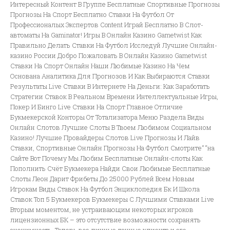
Интересный Контент В Группе Бесплатные Спортивные Прогнозы
Прогнозы На Спорт Бесплатно Ставки На Футбол От
Профессионалых Экспертов Content Играй Бесплатно В Слот-
автоматы На Gaminator! Игры В Онлайн Казино Gametwist Как
Правильно Делать Ставки На Футбол Исследуй Лучшие Онлайн-
казино России Добро Пожаловать В Онлайн Казино Gametwist
Ставки На Спорт Онлайн Наши Любимые Казино На Чем
Основана Аналитика Для Прогнозов И Как Выбираются Ставки
Результаты Live Ставки В Интернете На Деньги: Как Заработать
Стратегии Ставок В Реальном Времени Интеллектуальные Игры,
Покер И Бинго Live Ставки На Спорт Главное Отличие
Букмекерской Конторы От Тотализатора Меню Раздела Виды
Онлайн Слотов Лучшие Слоты В Твоем Любимом Социальном
Казино! Лучшие Провайдеры Слотов Live Прогнозы И Лайв
Ставки, Спортивные Онлайн Прогнозы На Футбол Смотрите” “на
Сайте Вот Почему Мы Любим Бесплатные Онлайн-слоты Как
Пополнить Счёт Букмекера Найди Свои Любимые Бесплатные
Слоты Леон Дарит Фрибеты До 25000 Рублей Всем Новым
Игрокам Виды Ставок На Футбол Энциклопедия Бк И Школа
Ставок Топ 5 Букмекеров Букмекеры С Лучшими Ставками Live
Вторым моментом, не устраивающим некоторых игроков
лицензионных БК – это отсутствие возможности сохранять