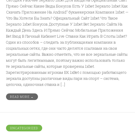
Сегодня Рабочее Зеркало 1xbet Для Входа На Официальный Сайт
Прямо Сейчас Какие Виды Бонусов Есть У 1xbet Зеркало 1xbet Как
Скачать Приложение На Android” букмекерская Компания 1xbet —
Что Вы Хотели Бы Знать? Официальный Сайт 1xbet Что Такое
Зеркало 1xbet Бонусов Доступные У 1xbet Bet Зеркало Сайта На
Каждый День Здесь И Прямо Сейчас Мобильные Приложения
Bet Вход В Личный Кабинет Live Ставки Как Играть В Слоты 1xbet?
Один из способов – следить за публикациями компании в
социальных сетях, где они часто делятся ссылками на свои
зеркальные сайты. Важно отметить, что не все зеркальные сайты
могут быть легитимными, поэтому важно использовать только
те зеркальные сайты, которые проверены 1xbet.
Зарегистрированным игрокам БК 1xBet с помощью работающего
зеркала доступны различные виды пари на спорт – система,
цепочка, одиночная ставка и […]
READ MORE →
UNCATEGORIZED