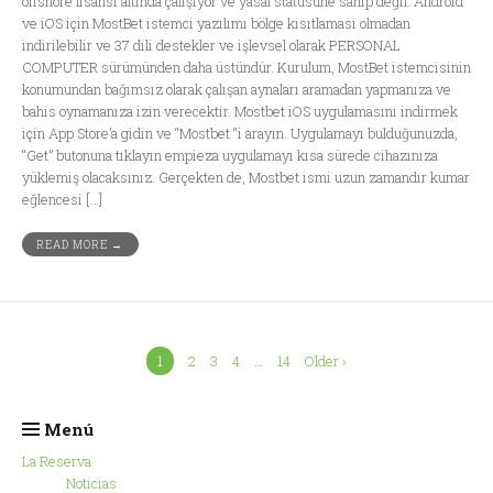
offshore lisansı altında çalışıyor ve yasal statüsüne sahip değil. Android
ve iOS için MostBet istemci yazılımı bölge kısıtlaması olmadan
indirilebilir ve 37 dili destekler ve işlevsel olarak PERSONAL
COMPUTER sürümünden daha üstündür. Kurulum, MostBet istemcisinin
konumundan bağımsız olarak çalışan aynaları aramadan yapmanıza ve
bahis oynamanıza izin verecektir. Mostbet iOS uygulamasını indirmek
için App Store’a gidin ve “Mostbet “i arayın. Uygulamayı bulduğunuzda,
“Get” butonuna tıklayın empieza uygulamayı kısa sürede cihazınıza
yüklemiş olacaksınız. Gerçekten de, Mostbet ismi uzun zamandır kumar
eğlencesi […]
READ MORE →
1
2
3
4
…
14
Older ›
Menú
La Reserva
Noticias