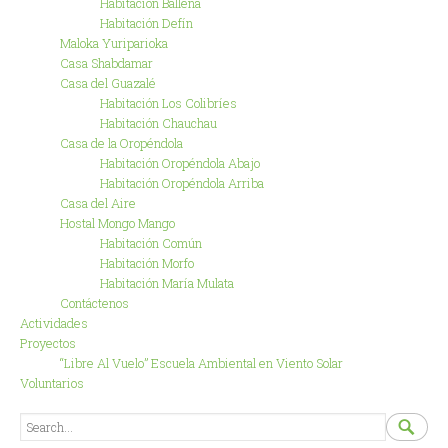
Habitación Ballena
Habitación Defín
Maloka Yuriparioka
Casa Shabdamar
Casa del Guazalé
Habitación Los Colibríes
Habitación Chauchau
Casa de la Oropéndola
Habitación Oropéndola Abajo
Habitación Oropéndola Arriba
Casa del Aire
Hostal Mongo Mango
Habitación Común
Habitación Morfo
Habitación María Mulata
Contáctenos
Actividades
Proyectos
“Libre Al Vuelo” Escuela Ambiental en Viento Solar
Voluntarios
SEARCH

S
FOR...