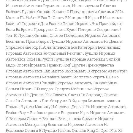
Игровых Автоматах Терминология, Используемая В Слотах
Выбрать Лучшее Онлайн Казино С Популярными Слотами 2024
Можно Ли Найти У Вас Те Слоты В Которые Я Играл В Наземных
Казино? Подходит Для Разных Типов Игроков Что Произойдет,
Если Во Время Прокрутки Слота Будет Потеряно Соединение?
Топ-10 Лучших Онлайн Слотов Последнее Игровые Автоматы
Бесплатно Провайдеры Лучших Игровых Автоматов На Деньги
Определение Rtp И Волатильности Все Категории Бесплатных
Игровых Автоматов Актуальный Рейтинг Лучших Игровых
Автоматов 2024 На Рубли Лучшие Игровые Автоматы Онлайн
Виды Слотов[править Править Код] Другие Преимущества
Игровых Автоматов Как Быстро Выигрывать В Игровом Автомате?
Игровые Автоматы Netentertainment Бесплатно Играть В Демо
Игровые Автоматы “онлайн Игровые Автоматы На Реальные
Деньги Играть С Выводом Средств Мобильные Игровые
Автоматы На Деньги, Как Скачать Слоты На Андроид Список
Онлайн Автоматов Для Открутки Вейджера Комсомольчанин
Продал Чужую Машину И Спустил Деньги На Игровые Автоматы
Feature Buy – Разблокировать Бонусные Игры Игровые Автоматы
С Выводом Денег – Выплата Выигранных Средств Игровые
Автоматы Microgaming Бесплатно Игровые Автоматы На
Реальные Деньги В Лучших Казино Онлайн Ring Of Open Fire Xl