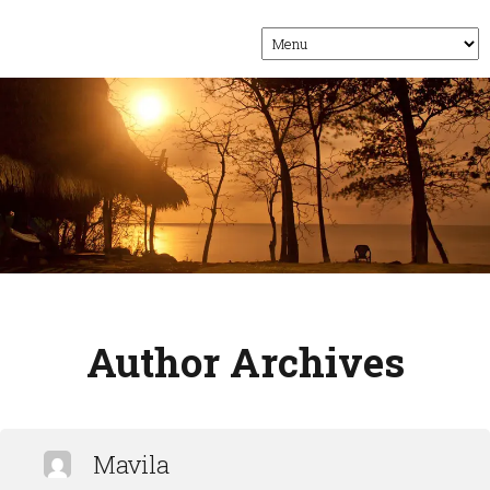
Author Archives
Mavila