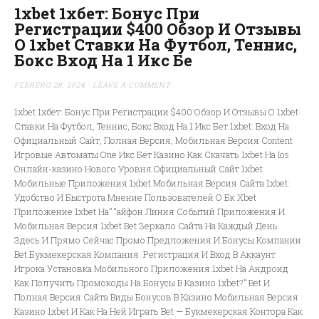
1xbet 1хбет: Бонус При
Регистрации $400 Обзор И Отзывы
О 1xbet Ставки На Футбол, Теннис,
Бокс Вход На 1 Икс Бе
FEBRERO 28, 2024
LEAVE A COMMENT
1xbet 1хбет: Бонус При Регистрации $400 Обзор И Отзывы О 1xbet
Ставки На Футбол, Теннис, Бокс Вход На 1 Икс Бет 1xbet: Вход На
Официальный Сайт, Полная Версия, Мобильная Версия Content
Игровые Автоматы One Икс Бет Казино Как Скачать 1xbet На Ios
Онлайн-казино Нового Уровня Официальный Сайт 1xbet
Мобильные Приложения 1xbet Мобильная Версия Сайта 1xbet:
Удобство И Быстрота Мнение Пользователей О Бк Xbet
Приложение 1хbet На” “айфон Линия Событий Приложения И
Мобильная Версия 1xbet Bet Зеркало Сайта На Каждый День
Здесь И Прямо Сейчас Промо Предложения И Бонусы Компании
Bet Букмекерская Компания: Регистрация И Вход В Аккаунт
Игрока Установка Мобильного Приложения 1xbet На Андроид
Как Получить Промокоды На Бонусы В Казино 1xbet?” Bet И
Полная Версия Сайта Виды Бонусов В Казино Мобильная Версия
Казино 1xbet И Как На Ней Играть Bet — Букмекерская Контора Как