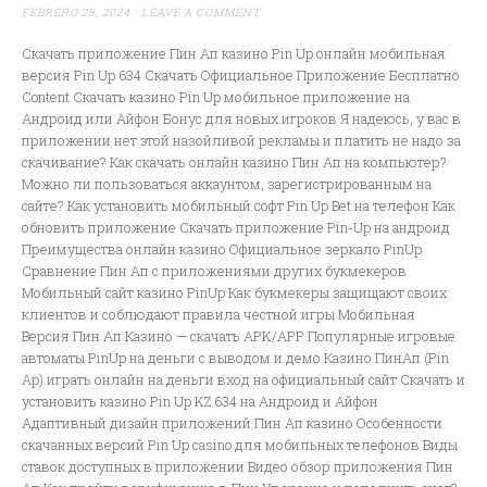
FEBRERO 28, 2024
LEAVE A COMMENT
Скачать приложение Пин Ап казино Pin Up онлайн мобильная
версия Pin Up 634 Скачать Официальное Приложение Бесплатно
Content Скачать казино Pin Up мобильное приложение на
Андроид или Айфон Бонус для новых игроков Я надеюсь, у вас в
приложении нет этой назойливой рекламы и платить не надо за
скачивание? Как скачать онлайн казино Пин Ап на компьютер?
Можно ли пользоваться аккаунтом, зарегистрированным на
сайте? Как установить мобильный софт Pin Up Bet на телефон Как
обновить приложение Скачать приложение Pin-Up на андроид
Преимущества онлайн казино Официальное зеркало PinUp
Сравнение Пин Ап с приложениями других букмекеров
Мобильный сайт казино PinUp Как букмекеры защищают своих
клиентов и соблюдают правила честной игры Мобильная
Версия Пин Ап Казино — скачать APK/APP Популярные игровые
автоматы PinUp на деньги с выводом и демо Казино ПинАп (Pin
Ap) играть онлайн на деньги вход на официальный сайт Скачать и
установить казино Pin Up KZ 634 на Андроид и Айфон
Адаптивный дизайн приложений Пин Ап казино Особенности
скачанных версий Pin Up casino для мобильных телефонов Виды
ставок доступных в приложении Видео обзор приложения Пин