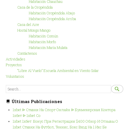
Habitación Chauchau
Casa de la Oropéndola
Habitación Oropéndola Abajo
Habitación Oropéndola Arriba
Casa del Aire
Hostal Mongo Mango
Habitación Común
Habitación Morfo
Habitación María Mulata
Contáctenos
Actividades
Proyectos
“Libre Al Vuelo” Escuela Ambiental en Viento Solar
Voluntarios
SEARCH

S
FOR...
Últimas Publicaciones
1xbet ᐉ Ставки На Спорт Онлайн ᐉ Букмекерская Контора
1хбет ᐉ 1xbet Co
1xbet 1хбет: Бонус При Регистрации $400 Обзор И Отзывы О
1xbet Ставки На Футбол, Теннис, Бокс Вход На 1 Икс Бе