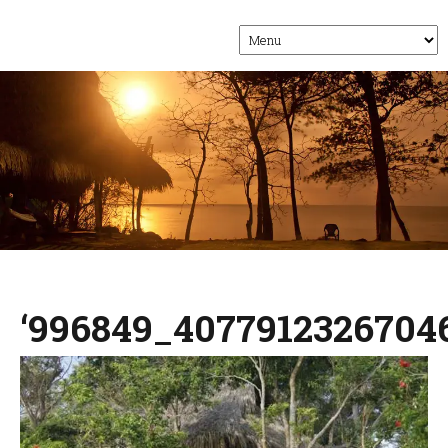
‘996849_4077912326704