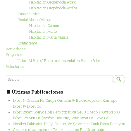
Habitación Oropéndola Abajo
Habitación Oropéndola Arriba
Casa del Aire
Hostal Mongo Mango
Habitación Común
Habitación Morfo
Habitación María Mulata
Contáctenos
Actividades
Proyectos
“Libre Al Vuelo” Escuela Ambiental en Viento Solar
Voluntarios
SEARCH

S
FOR...
Últimas Publicaciones
1xbet ᐉ Ставки На Спорт Онлайн ᐉ Букмекерская Контора
1хбет ᐉ 1xbet Co
1xbet 1хбет: Бонус При Регистрации $400 Обзор И Отзывы О
1xbet Ставки На Футбол, Теннис, Бокс Вход На 1 Икс Бе
Mostbet Bahisçisi: En İyi Oranlar Ve Çevrimiçi Canlı Bahis Deneyim
Скачать приложение Пин Ап казино Pin Up онлайн