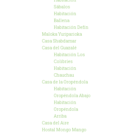
Sábalos
Habitación
Ballena
Habitación Defín
Maloka Yuriparioka
Casa Shabdamar
Casa del Guazalé
Habitación Los
Colibríes
Habitación
Chauchau
Casa de la Oropéndola
Habitación
Oropéndola Abajo
Habitación
Oropéndola
Arriba
Casa del Aire
Hostal Mongo Mango