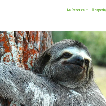
La Reserva
Hospeda