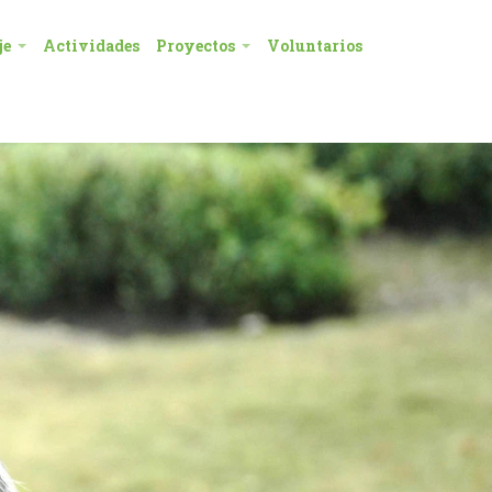
je
Actividades
Proyectos
Voluntarios