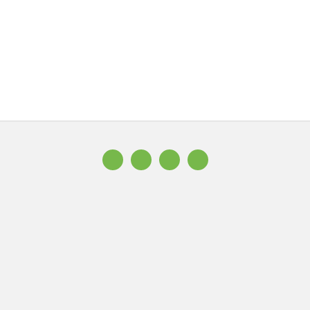
Facebook
TripAdvisor
Booking
AirBNB